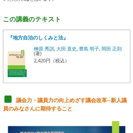
この講義のテキスト
『地方自治のしくみと法』
榊原 秀訓
,
大田 直史
,
豊島 明子
,
岡田 正則
(著)
2,420円（税込）
議会力・議員力の向上めざす議会改革─新人議
員のみなさんに期待すること