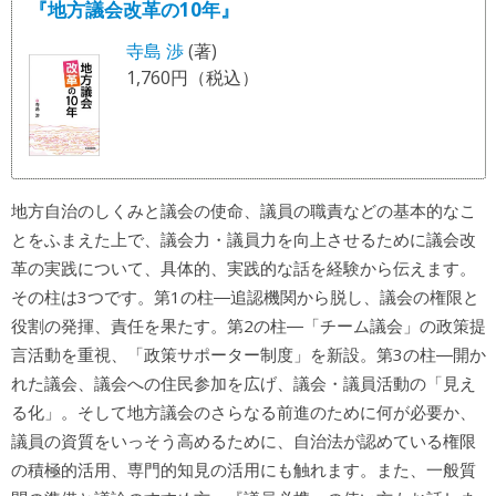
『地方議会改革の10年』
寺島 渉
(著)
1,760円（税込）
地方自治のしくみと議会の使命、議員の職責などの基本的なこ
とをふまえた上で、議会力・議員力を向上させるために議会改
革の実践について、具体的、実践的な話を経験から伝えます。
その柱は3つです。第1の柱―追認機関から脱し、議会の権限と
役割の発揮、責任を果たす。第2の柱―「チーム議会」の政策提
言活動を重視、「政策サポーター制度」を新設。第3の柱―開か
れた議会、議会への住民参加を広げ、議会・議員活動の「見え
る化」。そして地方議会のさらなる前進のために何が必要か、
議員の資質をいっそう高めるために、自治法が認めている権限
の積極的活用、専門的知見の活用にも触れます。また、一般質