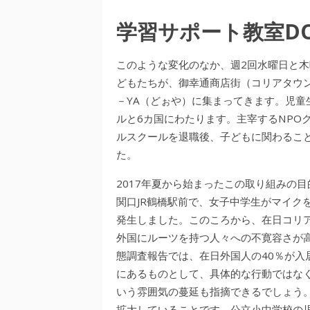
学習サポート教室DO
このような変化のなか、週2回水曜日と木
どもたちが、御幸通商店街（コリアタウン
－YA（どぉや）に集まってきます。児
ルと6カ国にわたります。主宰するNPO
ルスクールを退職後、子どもに関わるこ
た。
2017年夏から始まったこの取り組みの目
関口JR鶴橋駅前で、女子中学生がマイク
発生しました。このころから、在日コリ
外国にルーツを持つ人々への不寛容さが高
態調査報告では、在日外国人の40％が入
にあるものとして、具体的な行動ではな
いう雰囲気の蔓延も指摘できるでしょう
拡大していることです。公立小中学校の児