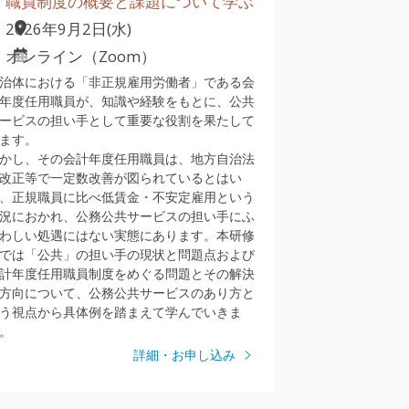
職員制度の概要と課題について学ぶ
2026年9月2日(水)
オンライン（Zoom）
治体における「非正規雇用労働者」である会
年度任用職員が、知識や経験をもとに、公共
ービスの担い手として重要な役割を果たして
ます。
かし、その会計年度任用職員は、地方自治法
改正等で一定数改善が図られているとはい
、正規職員に比べ低賃金・不安定雇用という
況におかれ、公務公共サービスの担い手にふ
わしい処遇にはない実態にあります。本研修
では「公共」の担い手の現状と問題点および
計年度任用職員制度をめぐる問題とその解決
方向について、公務公共サービスのあり方と
う視点から具体例を踏まえて学んでいきま
。
詳細・お申し込み