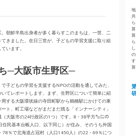
地
共
ら
算
区。朝鮮半島出身者が多く暮らすこのまちは、一世、二
算
きてきました。在日三世が、子どもの学習支援に取り組
ら
し
しています。
の
す
算
ち─大阪市生野区─
）で子どもの学習を支援するNPOの活動を通してみた、
ついてレポートします。まず、生野区について簡単に紹
一周する大阪環状線の寺田町駅から鶴橋駅にかけての東
パート、町工場などがまだまだ残る「インナーシティ」
（大阪市の24行政区の1つ）です。8・38平方㌔㍍の
1月1日住民基本台帳人口、以下同じ）が住み、そのうち外国
・78％で北海道占冠村（人口1450人）の22・69％につ