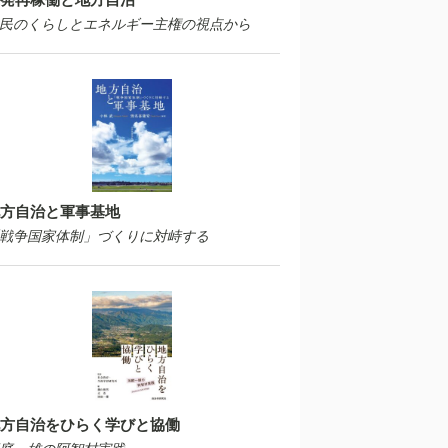
民のくらしとエネルギー主権の視点から
方自治と軍事基地
戦争国家体制」づくりに対峙する
方自治をひらく学びと協働