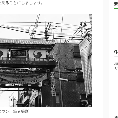
を見ることにしましょう。
新
Q
ー
地
り
タウン、筆者撮影
原