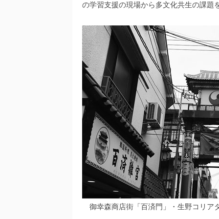
の学習支援の現場から多文化共生の課題
御幸森商店街「百済門」・生野コリア