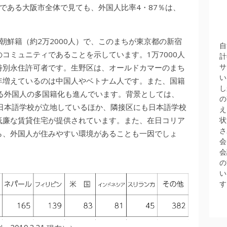
である大阪市全体で見ても、外国人比率4・87％は、
朝鮮籍（約2万2000人）で、このまちが東京都の新宿
自
コミュニティであることを示しています。1万7000人
計
サ
特別永住許可者です。生野区は、オールドカマーのまち
い
年増えているのは中国人やベトナム人です。また、国籍
し
る外国人の多国籍化も進んでいます。背景としては、
の
模の日本語学校が立地しているほか、隣接区にも日本語学校
え
低廉な賃貸住宅が提供されています。また、在日コリア
状
さ
ら、外国人が住みやすい環境があることも一因でしょ
会
会
の
い
す