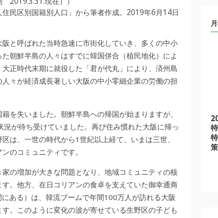
019.3.31.現在））
住民区別国籍別人口」から筆者作成。2019年6月14日
月
大阪と呼ばれた当時急速に市街化していき、多くの中小
った朝鮮半島の人々はすでに韓国併合（植民地化）によ
。大正時代末期に就役した「君が代丸」により、済州島
の人々が経済成長著しい大阪の中小零細企業の労働の担
国籍を失いました。朝鮮半島への帰国が始まりますが、
2
状況が待ち受けていました。再び住み慣れた大阪に帰っ
特
特
野区は、一世の時代から1世紀以上経て、いまは三世、
策
アンのコミュニティです。
き家の増加が大きな問題となり、地域コミュニティの核
ます。他方、在日コリアンの食卓を支えていた御幸通商
間にある）は、韓流ブームで年間100万人が訪れる大阪
ます。このように変化の波が寄せている生野区の子ども