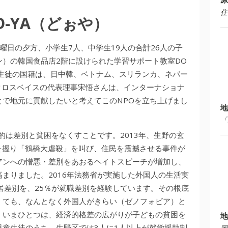
住
-YA（どぉや）
曜日の夕方、小学生7人、中学生19人の合計26人の子
）の韓国食品店2階に設けられた学習サポート教室DO
童生徒の国籍は、日中韓、ベトナム、スリランカ、ネパー
クロスベイスの代表理事宋悟さんは、インターナショナ
とで地元に貢献したいと考えてこのNPOを立ち上げまし
地
「
的は差別と貧困をなくすことです。2013年、生野の玄
を握り「鶴橋大虐殺」を叫び、住民を震撼させる事件が
アンへの憎悪・差別をあおるヘイトスピーチが増加し、
まりました。2016年法務省が実施した外国人の生活実
居差別を、25％が就職差別を経験しています。その根底
くても、なんとなく外国人がきらい（ゼノフォビア）と
。いまひとつは、経済的格差の広がりが子どもの貧困を
地
童生徒のうち、生野区では3人に1人以上が就学援助制