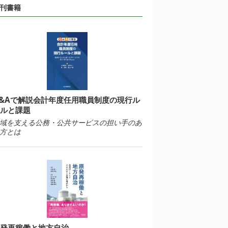
刊書籍
&Aで解説会計年度任用職員制度の現行ル
ルと課題
域を支える公務・公共サービスの担い手のあ
方とは
発再稼働と地方自治