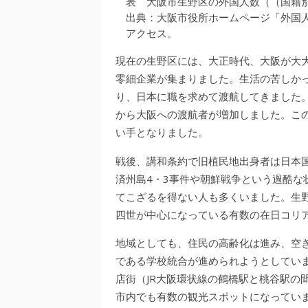
表 大阪市生野区の外国人数（（国籍別 2
出典：大阪市役所ホームページ「外国人
アクセス。
現在の生野区には、大正時代、大阪が大
零細企業が集まりました。生活の苦しか
り、日本に職を求めて渡航してきました
から大阪への渡航者が増加しました。こ
い手となりました。
戦後、講和条約で旧植民地出身者は日本
済州島4・3事件や朝鮮戦争という過酷な
てこざるを得ない人も多くいました。生
四世が中心になっている有数の在日コリ
地域としても、住民の高齢化は進み、空
である学校統合が進められようとしてい
店街（JR大阪環状線の鶴橋駅と桃谷駅の
市内でも有数の観光スポットになってい