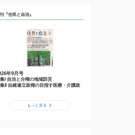
刊『住民と自治』
026年9月号
集Ⅰ 自治と分権の地域防災
集Ⅱ 自維連立政権の目指す医療・介護政
もっと見る