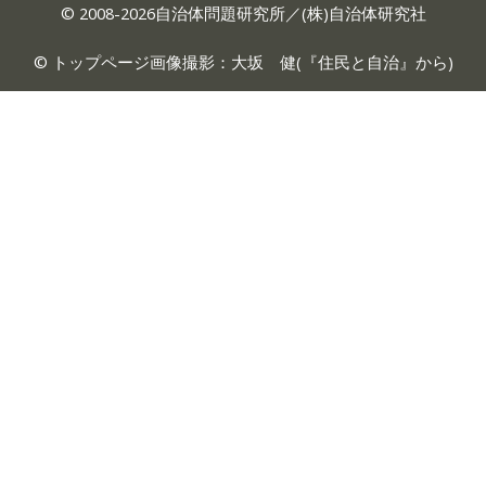
© 2008-2026自治体問題研究所／(株)自治体研究社
© トップページ画像撮影：大坂 健(『
住民と自治
』から)