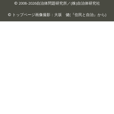
© 2008-2026自治体問題研究所／(株)自治体研究社
© トップページ画像撮影：大坂 健(『
住民と自治
』から)