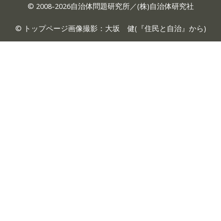
© 2008-2026自治体問題研究所／(株)自治体研究社
© トップページ画像撮影：大坂 健(『
住民と自治
』から)