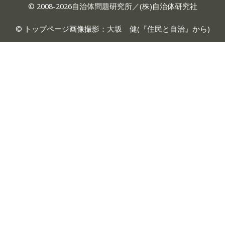
© 2008-2026自治体問題研究所／(株)自治体研究社
© トップページ画像撮影：大坂 健(『
住民と自治
』から)