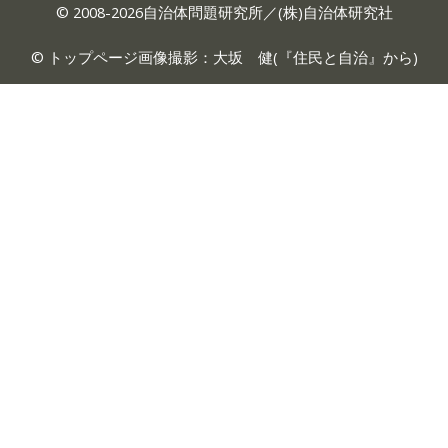
© 2008-2026自治体問題研究所／(株)自治体研究社
© トップページ画像撮影：大坂 健(『
住民と自治
』から)