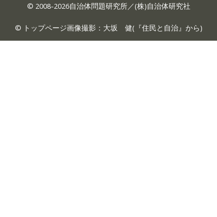
© 2008-2026自治体問題研究所／(株)自治体研究社
© トップページ画像撮影：大坂 健(『
住民と自治
』から)