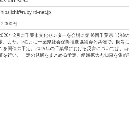
043-441-5094
chibajichi@ruby.rd-net.jp
12,000円
2020年2月に千葉市文化センターを会場に第46回千葉県自治
定。また、同2月に千葉県社会保障推進協議会と共催で、防災
ムを開催の予定。2019年の千葉県における災害については、
証を行い、一定の見解をまとめる予定。組織拡大も知恵を集め