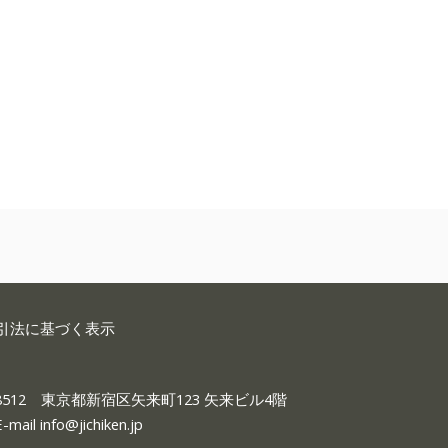
引法に基づく表示
-8512 東京都新宿区矢来町123 矢来ビル4階
E-mail
info@jichiken.jp