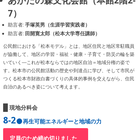
7）
助言者:
手塚英男（生涯学習実践者）
助言者:
田開寛太郎（松本大学専任講師）
公民館における「松本モデル」とは、地区住民と地区常駐職員
が協働して、地区の学習・福祉・健康・子育て・防災の輪を築
いていく―これが松本ならではの地区自治＝地域分権の姿で
す。松本市の公民館活動の歴史や到達点に学び、そして市民が
つくる松本市財政白書づくりの具体的事例を交えながら、住民
自治のあるべき姿について考えます。
現地分科会
8-2
再生可能エネルギーと地域の力
定員のため締め切りました