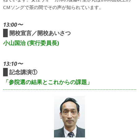
CMソングで茶の間でその声が知られています。
13:00〜
開校宣言／開校あいさつ
小山国治 (実行委員長)
13:10〜
記念講演①
「参院選の結果とこれからの課題」