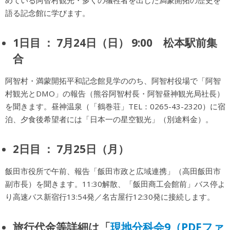
めている阿智村観光・多くの犠牲者を出した満蒙開拓の歴史を
語る記念館に学びます。
1日目 ： 7月24日（日） 9:00 松本駅前集
合
阿智村・満蒙開拓平和記念館見学ののち、阿智村役場で「阿智
村観光とDMO」の報告（熊谷阿智村長・阿智昼神観光局社長）
を聞きます。昼神温泉（「鶴巻荘」TEL：0265-43-2320）に宿
泊、夕食後希望者には「日本一の星空観光」（別途料金）。
2日目 ： 7月25日（月）
飯田市役所で午前、報告「飯田市政と広域連携」（高田飯田市
副市長）を聞きます。11:30解散、「飯田商工会館前」バス停よ
り高速バス新宿行13:54発／名古屋行12:30発に接続します。
現地分科会9（PDFファ
旅行代金等詳細は「