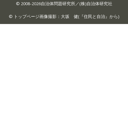
© 2008-2026自治体問題研究所／(株)自治体研究社
© トップページ画像撮影：大坂 健(『
住民と自治
』から)