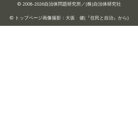
© 2008-2026自治体問題研究所／(株)自治体研究社
© トップページ画像撮影：大坂 健(『
住民と自治
』から)