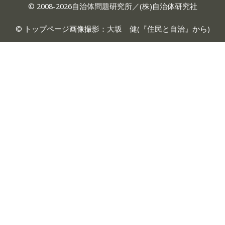
© 2008-2026自治体問題研究所／(株)自治体研究社
© トップページ画像撮影：大坂 健(『
住民と自治
』から)