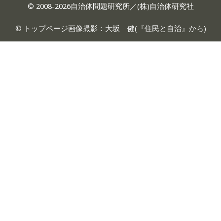
© 2008-2026自治体問題研究所／(株)自治体研究社
© トップページ画像撮影：大坂 健(『
住民と自治
』から)