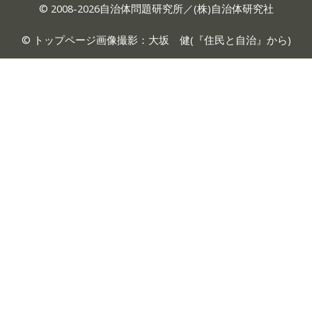
© 2008-2026自治体問題研究所／(株)自治体研究社
© トップページ画像撮影：大坂 健(『
住民と自治
』から)