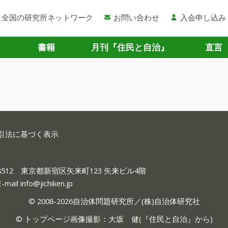
全国の研究所ネットワーク
お問い合わせ
入会申し込み
書籍
月刊『住民と自治』
直言
引法に基づく表示
-8512 東京都新宿区矢来町123 矢来ビル4階
E-mail
info@jichiken.jp
© 2008-2026自治体問題研究所／(株)自治体研究社
© トップページ画像撮影：大坂 健(『
住民と自治
』から)