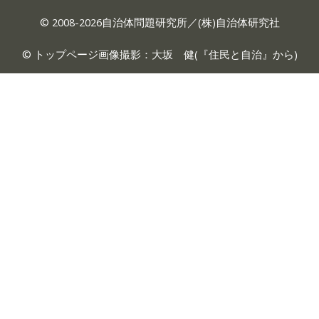
© 2008-2026自治体問題研究所／(株)自治体研究社
© トップページ画像撮影：大坂 健(『
住民と自治
』から)