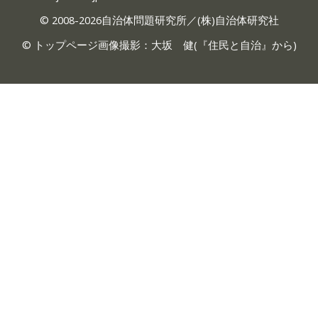
© 2008-2026自治体問題研究所／(株)自治体研究社
© トップページ画像撮影：大坂 健(『
住民と自治
』から)