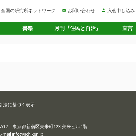
全国の研究所ネットワーク
お問い合わせ
入会申し込み
書籍
月刊『住民と自治』
直言
引法に基づく表示
-8512 東京都新宿区矢来町123 矢来ビル4階
E-mail
info@jichiken.jp