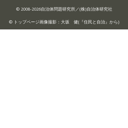
© 2008-2026自治体問題研究所／(株)自治体研究社
© トップページ画像撮影：大坂 健(『
住民と自治
』から)