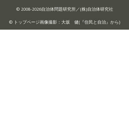
© 2008-2026自治体問題研究所／(株)自治体研究社
© トップページ画像撮影：大坂 健(『
住民と自治
』から)