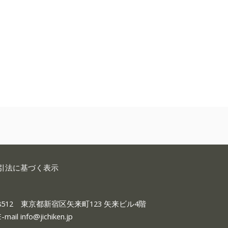
引法に基づく表示
-8512 東京都新宿区矢来町123 矢来ビル4階
E-mail
info@jichiken.jp