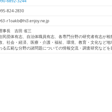
090-6892-3244
095-824-2830
y63-r1oakb@hi3.enjoy.ne.jp
理事長 吉田 省三
住民団体有志、自治体職員有志、各専門分野の研究者有志が相
政、社会・経済、医療・介護・福祉、環境、教育・文化など地
わる広範な分野の諸問題についての情報交流・調査研究などを