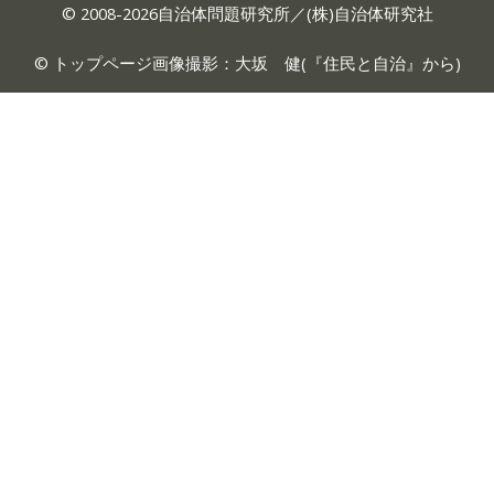
© 2008-2026自治体問題研究所／(株)自治体研究社
© トップページ画像撮影：大坂 健(『
住民と自治
』から)