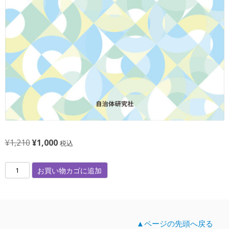
元
現
¥
1,210
¥
1,000
税込
の
在
地
価
の
お買い物カゴに追加
域
格
価
は
格
か
¥
は
ら
1
¥
築
▲ページの先頭へ戻る