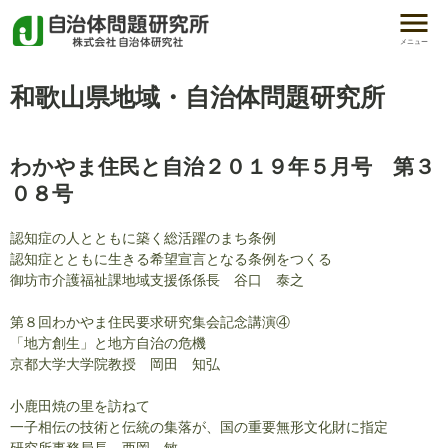
メニュー
和歌山県地域・自治体問題研究所
わかやま住民と自治２０１９年５月号 第３
０８号
認知症の人とともに築く総活躍のまち条例
認知症とともに生きる希望宣言となる条例をつくる
御坊市介護福祉課地域支援係係長 谷口 泰之
第８回わかやま住民要求研究集会記念講演④
「地方創生」と地方自治の危機
京都大学大学院教授 岡田 知弘
小鹿田焼の里を訪ねて
一子相伝の技術と伝統の集落が、国の重要無形文化財に指定
研究所事務局長 西岡 敏