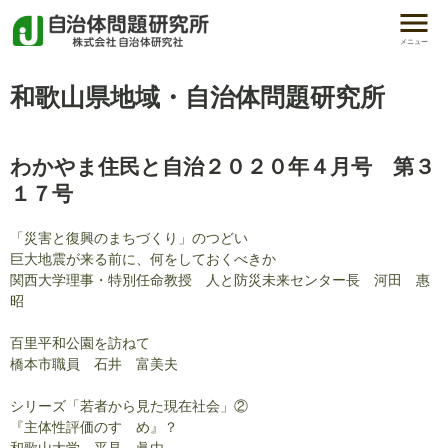
メニュー
和歌山県地域・自治体問題研究所
わかやま住民と自治２０２０年４月号 第３
１７号
「災害と復興のまちづくり」のつどい
巨大地震が来る前に、何をしておくべきか
関西大学理事・特別任命教授 人と防災未来センター長 河田 惠
昭
百里平和公園を訪ねて
橋本市職員 石井 富美夫
シリーズ「若者から見た現在社会」②
『主体性評価のすゝめ』？
和歌山大学 平見 眞由