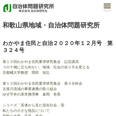
メニュー
和歌山県地域・自治体問題研究所
わかやま住民と自治２０２０年１２月号 第
３２４号
第１０回わかやま住民要求研究集会 記念講演
コロナ禍に立ち向かい、地域・社会の在り方を変える
京都橘大学教授 岡田 知弘
第１０回わかやま住民要求研究集会 第４分科会
古座川流域の事業連携の取り組み
ゆず平井の里常務理事 倉岡 有美
シリーズ「若者から見た現在社会」⑨
私たちの小さな抵抗について
和歌山大学 平見 眞由