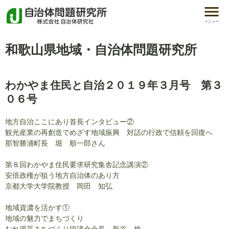
メニュー
和歌山県地域・自治体問題研究所
わかやま住民と自治２０１９年３月号 第３
０６号
地方自治ここにあり首長インタビュー②
観光産業の再創造でめざす地域振興 対話の行政で信頼を回復へ
那智勝浦町長 堀 順一郎さん
第８回わかやま住民要求研究集舎記念講演②
安倍政権が狙う地方自治体のあり方
京都大学大学院教授 岡田 知弘
地域資濃を活かす①
地域の魅力でまちづくり
むれ源平まちづくり協議会会長 新谷 稔