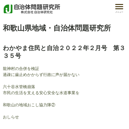
メニュー
和歌山県地域・自治体問題研究所
わかやま住民と自治２０２２年２月号 第３
３５号
龍神村の合併を検証
過疎に歯止めかからず行政に声が届かない
六十谷水管橋崩落
市民の生活を支える安心安全な水道事業を
和歌山の地域おこし協力隊②
おしらせ