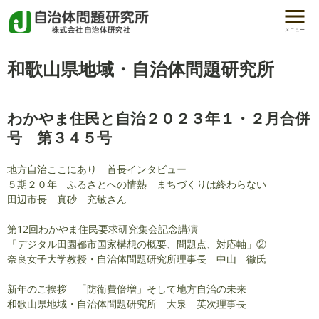
メニュー
和歌山県地域・自治体問題研究所
わかやま住民と自治２０２３年１・２月合併
号 第３４５号
地方自治ここにあり 首長インタビュー
５期２０年 ふるさとへの情熱 まちづくりは終わらない
田辺市長 真砂 充敏さん
第12回わかやま住民要求研究集会記念講演
「デジタル田園都市国家構想の概要、問題点、対応軸」②
奈良女子大学教授・自治体問題研究所理事長 中山 徹氏
新年のご挨拶 「防衛費倍増」そして地方自治の未来
和歌山県地域・自治体問題研究所 大泉 英次理事長