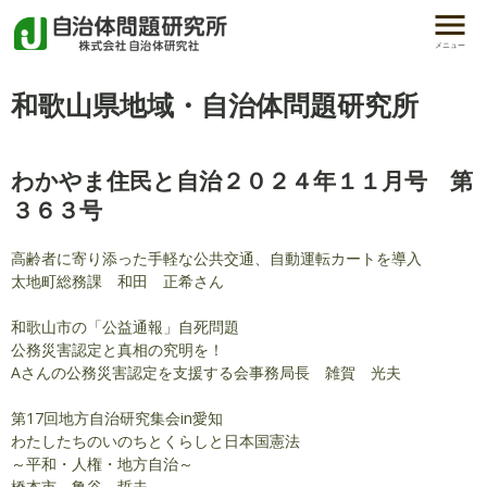
メニュー
和歌山県地域・自治体問題研究所
わかやま住民と自治２０２４年１１月号 第
３６３号
高齢者に寄り添った手軽な公共交通、自動運転カートを導入
太地町総務課 和田 正希さん
和歌山市の「公益通報」自死問題
公務災害認定と真相の究明を！
Aさんの公務災害認定を支援する会事務局長 雑賀 光夫
第17回地方自治研究集会in愛知
わたしたちのいのちとくらしと日本国憲法
～平和・人権・地方自治～
橋本市 亀谷 哲夫