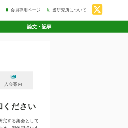
会員専用ページ
当研究所について
論文・記事
入会案内
加ください
研究する集会として
会は、例年同様に4