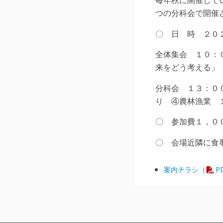
つの分科会で開催
〇 日 時 ２０
全体集会 １０：
来をどう考える」
分科会 １３：０
り ④農林漁業 
〇 参加費１，０
〇 会場近隣に食
案内チラシ（
P