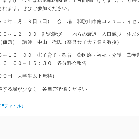
されます。ぜひご参加ください。
２５年１月１９日（日） 会 場 和歌山市南コミュニティセ
００～１２：００ 記念講演 「地方の衰退・人口減少－住民
（仮題） 講師 中山 徹氏（奈良女子大学名誉教授）
０～１６：００ ①子育て・教育 ②医療・福祉・介護 ③産
１６：００～１６：３０ 各分科会報告
００円（大学生以下無料）
事する場が少なく、各自ご準備ください
DFファイル）