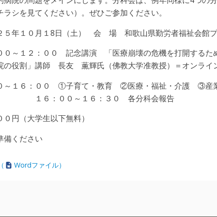
チラシを見てください）。ぜひご参加ください。
２５年１０月１8日（土） 会 場 和歌山県勤労者福祉会館
００～１２：００ 記念講演 「医療崩壊の危機を打開するた
院の役割」講師 長友 薫輝氏（佛教大学准教授）＝オンライ
０～１６：００ ①子育て・教育 ②医療・福祉・介護 ③産
 １６：００～１６：３０ 各分科会報告
００円（大学生以下無料）
準備ください
（
Wordファイル）