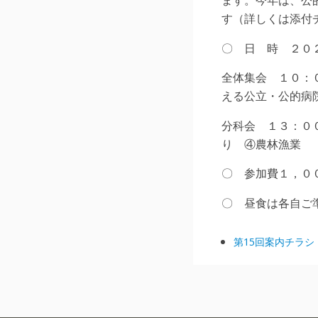
す（詳しくは添付
〇 日 時 ２０
全体集会 １０：
える公立・公的病
分科会 １３：０
り ④農林漁業
〇 参加費１，０
〇 昼食は各自ご
第15回案内チラシ