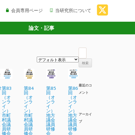
会員専用ページ
当研究所について
論文・記事
検
索
:
最近のコ
2
第83
第84
第85
第86
回
回
回
回
メント
オ
（オ
（オ
（オ
（オ
ラ
ンラ
ンラ
ンラ
ンラ
イ
イ
イ
イ
）
ン）
ン）
ン）
ン）
アーカイ
町
市町
市町
地方
地方
議
村議
村議
議会
議会
ブ
議
会議
会議
議員
議員
研
員研
員研
研修
研修
会
修会
修会
会
会