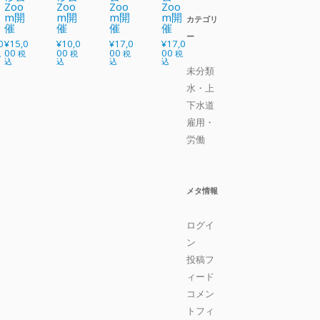
Zoo
Zoo
Zoo
Zoo
開
m開
m開
m開
m開
カテゴリ
催
催
催
催
ー
0
¥
15,0
¥
10,0
¥
17,0
¥
17,0
00
00
00
00
税
税
税
税
税
込
込
込
込
未分類
水・上
下水道
雇用・
労働
メタ情報
ログイ
ン
投稿フ
ィード
コメン
トフィ