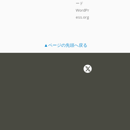
ード
WordPr
ess.org
▲ページの先頭へ戻る