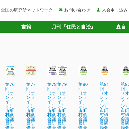
全国の研究所ネットワーク
お問い合わせ
入会申し込み
書籍
月刊『住民と自治』
直言
第76
第77
第78
第79
第80
第81
第8
回
回
回
回
回
回
回
（オ
（オ
（オ
（オ
（オ
（オ
（
ンラ
ンラ
ンラ
ンラ
ンラ
ンラ
ン
イ
イ
イ
イ
イ
イ
イ
ン）
ン）
ン）
ン）
ン）
ン）
ン
市町
市町
市町
市町
市町
市町
市
村議
村議
村議
村議
村議
村議
村
会議
会議
会議
会議
会議
会議
会
員研
員研
員研
員研
員研
員研
員
修会
修会
修会
修会
修会
修会
修