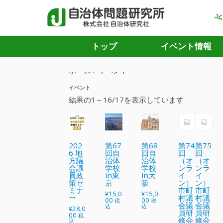
トップ
イベント情報
ホーム
/ イベント
イベント
結果の1～16/17を表示しています
202
第67
第68
第74
第75
6 地
回自
回自
回
回
方議
治体
治体
（オ
（オ
会議
学校
学校
ンラ
ンラ
員政
in東
in大
イ
イ
策セ
京
阪
ン）
ン）
ミナ
市町
市町
¥
15,0
¥
15,0
ー
村議
村議
00
00
税
税
会議
会議
込
込
¥
28,0
員研
員研
00
税
修会
修会
込