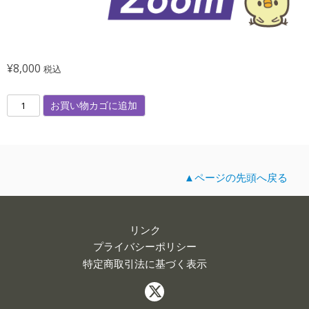
¥
8,000
税込
第
お買い物カゴに追加
7
8
回
（
▲ページの先頭へ戻る
オ
ン
リンク
ラ
プライバシーポリシー
イ
特定商取引法に基づく表示
ン
）
市