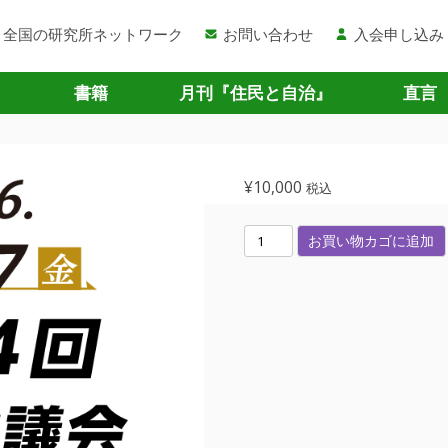
全国の研究所ネットワーク
お問い合わせ
入会申し込み
書籍
月刊『住民と自治』
直言
¥
10,000
税込
第
お買い物カゴに追加
8
4
回
（
オ
ン
ラ