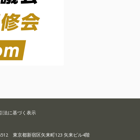
イ
ン
）
市
町
村
議
会
議
員
研
修
会
Z
引法に基づく表示
o
o
-8512 東京都新宿区矢来町123 矢来ビル4階
m