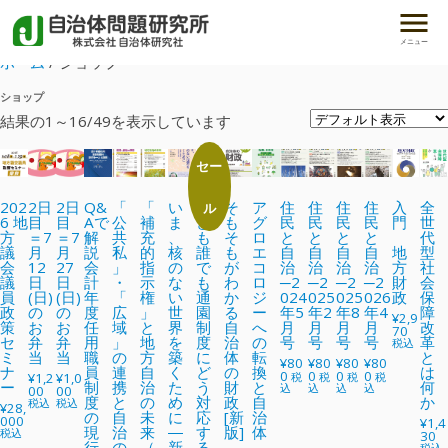
メニュー
ホーム
/ ショップ
ショップ
結果の1～16/49を表示しています
セー
202
2日
2日
Q&
「
「
い
こ
そ
ア
住
住
住
住
入
全
ル
6 地
目
目
Aで
公
補
ま
ど
も
グ
民
民
民
民
門
世
方
＝7
＝7
解
共
充
、
も
そ
ロ
と
と
と
と
代
議
月
月
説
私
的
核
誰
も
エ
自
自
自
自
地
型
会
12
27
会
」
指
の
で
が
コ
治
治
治
治
方
社
議
日
日
計
・
示
な
も
わ
ロ
─2
─2
─2
─2
財
会
員
(日)
(日)
年
「
権
い
通
か
ジ
024
025
025
026
政
保
政
の
の
度
広
」
世
園
る
ー
年5
年2
年8
年4
障
¥
2,9
策
お
お
任
域
と
界
制
自
へ
月
月
月
月
改
70
セ
弁
弁
用
」
地
を
度
治
の
号
号
号
号
革
税込
ミ
当
当
職
の
方
築
に
体
転
と
¥
80
¥
80
¥
80
¥
80
ナ
員
連
自
く
ど
の
換
は
0
0
0
0
¥
1,2
¥
1,0
税
税
税
税
ー
制
携
治
た
う
財
と
何
込
込
込
込
00
00
度
と
の
め
対
政
自
か
税込
税込
¥
28,
の
自
未
に
応
[新
治
000
¥
1,4
現
治
来
―
す
版]
体
税込
30
行
の
（
新
る
税込