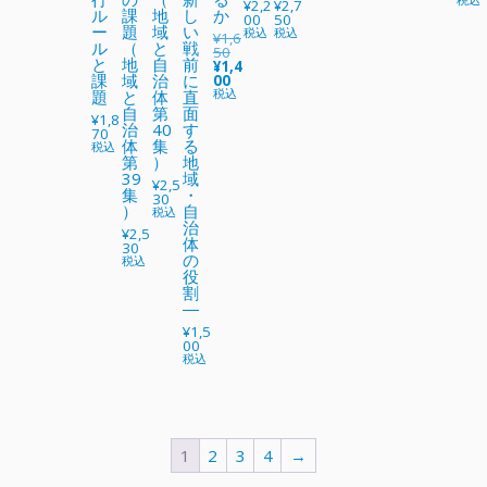
¥
2,2
¥
2,7
ル
課
地
し
か
00
50
ー
題
域
い
税込
税込
¥
1,6
ル
（
と
戦
50
と
地
自
前
元
現
¥
1,4
課
域
治
に
の
在
00
価
の
税込
題
と
体
直
格
価
自
第
面
¥
1,8
は
格
治
40
す
70
¥
は
体
集
る
税込
1
¥
第
）
地
,
1
39
域
6
,
¥
2,5
5
4
集
・
30
0
0
）
自
税込
で
0
治
¥
2,5
し
で
体
30
た
す
の
税込
。
。
役
割
―
¥
1,5
00
税込
1
2
3
4
→