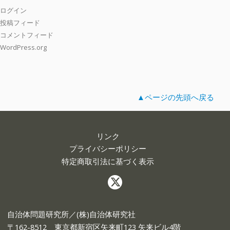
ログイン
投稿フィード
コメントフィード
WordPress.org
▲ページの先頭へ戻る
リンク
プライバシーポリシー
特定商取引法に基づく表示
自治体問題研究所／(株)自治体研究社
〒162-8512 東京都新宿区矢来町123 矢来ビル4階