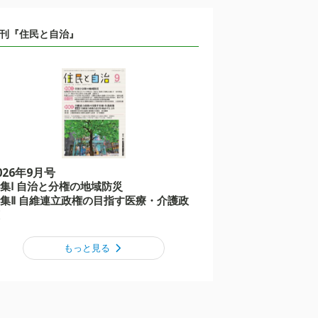
刊『住民と自治』
026年9月号
集Ⅰ 自治と分権の地域防災
集Ⅱ 自維連立政権の目指す医療・介護政
もっと見る