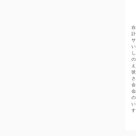
自
計
サ
い
し
の
え
状
さ
会
会
の
い
す