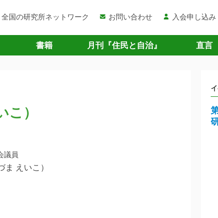
全国の研究所ネットワーク
お問い合わせ
入会申し込み
書籍
月刊『住民と自治』
直言
イ
いこ）
会議員
づま えいこ）