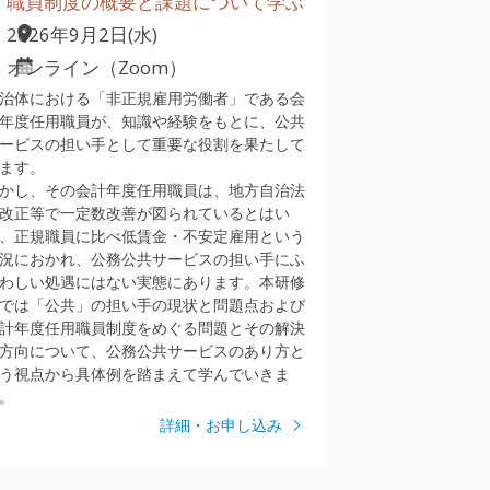
職員制度の概要と課題について学ぶ
2026年9月2日(水)
オンライン（Zoom）
治体における「非正規雇用労働者」である会
年度任用職員が、知識や経験をもとに、公共
ービスの担い手として重要な役割を果たして
ます。
かし、その会計年度任用職員は、地方自治法
改正等で一定数改善が図られているとはい
、正規職員に比べ低賃金・不安定雇用という
況におかれ、公務公共サービスの担い手にふ
わしい処遇にはない実態にあります。本研修
では「公共」の担い手の現状と問題点および
計年度任用職員制度をめぐる問題とその解決
方向について、公務公共サービスのあり方と
う視点から具体例を踏まえて学んでいきま
。
詳細・お申し込み