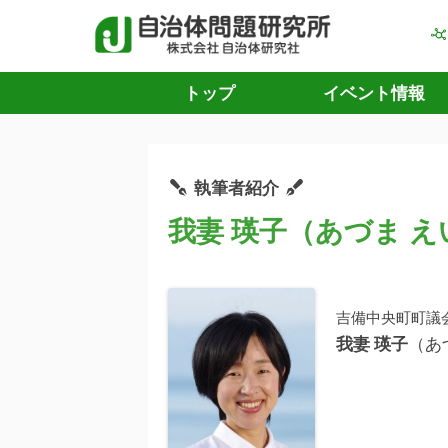
トップ
イベント情報
執筆者紹介
我妻 瑛子（あづま え
吉備中央町町議
我妻 瑛子
（あ