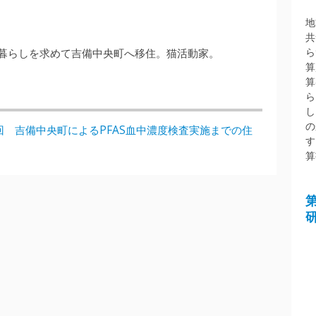
地
共
ら
の暮らしを求めて吉備中央町へ移住。猫活動家。
算
算
ら
し
の
回 吉備中央町によるPFAS血中濃度検査実施までの住
す
算