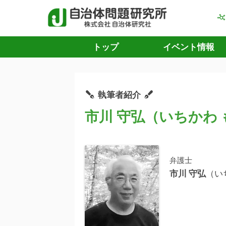
トップ
イベント情報
執筆者紹介
市川 守弘（いちかわ
弁護士
市川 守弘
（い