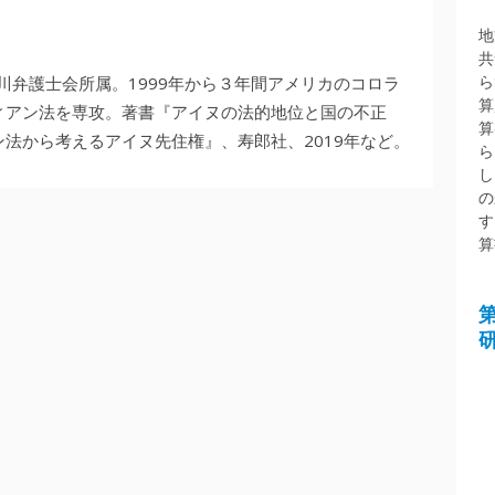
地
共
ら
川弁護士会所属。1999年から３年間アメリカのコロラ
算
ィアン法を専攻。著書『アイヌの法的地位と国の不正
算
法から考えるアイヌ先住権』、寿郎社、2019年など。
ら
し
の
す
算