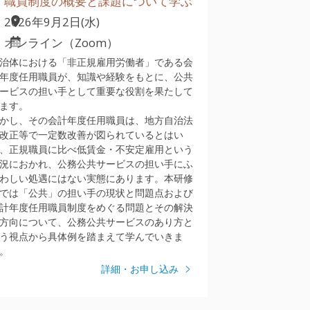
職員制度の概要と課題について学ぶ
2026年9月2日(水)
オンライン（Zoom）
治体における「非正規雇用労働者」である会
年度任用職員が、知識や経験をもとに、公共
ービスの担い手として重要な役割を果たして
ます。
かし、その会計年度任用職員は、地方自治法
改正等で一定数改善が図られているとはい
、正規職員に比べ低賃金・不安定雇用という
況におかれ、公務公共サービスの担い手にふ
わしい処遇にはない実態にあります。本研修
では「公共」の担い手の現状と問題点および
計年度任用職員制度をめぐる問題とその解決
方向について、公務公共サービスのあり方と
う視点から具体例を踏まえて学んでいきま
。
詳細・お申し込み