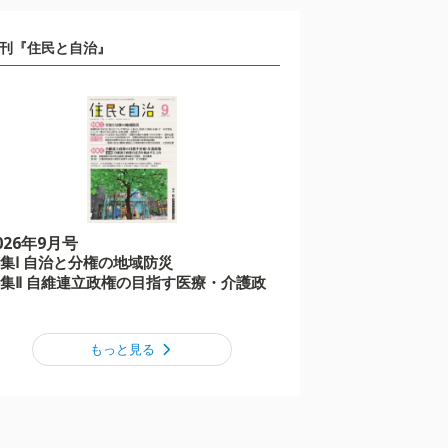
刊『住民と自治』
026年9月号
集Ⅰ 自治と分権の地域防災
集Ⅱ 自維連立政権の目指す医療・介護政
もっと見る