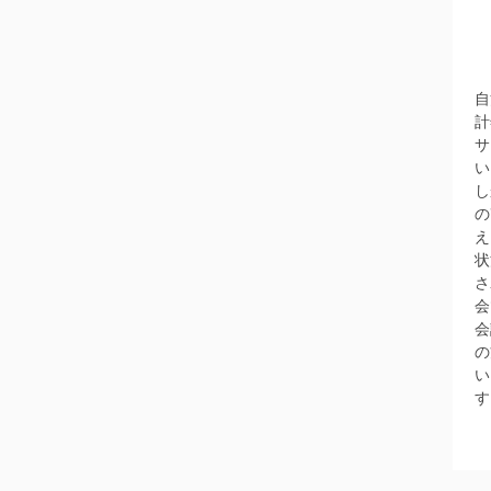
自
計
サ
い
し
の
え
状
さ
会
会
の
い
す