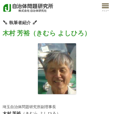
メニュー
執筆者紹介
木村 芳裕（きむら よしひろ）
埼玉自治体問題研究所副理事長
木村 芳裕
（きむら よしひろ）