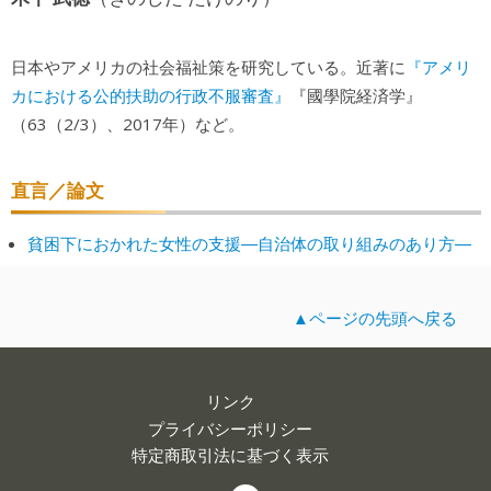
『アメリ
日本やアメリカの社会福祉策を研究している。近著に
カにおける公的扶助の行政不服審査』
『國學院経済学』
（63（2/3）、2017年）など。
直言／論文
貧困下におかれた女性の支援―自治体の取り組みのあり方―
▲ページの先頭へ戻る
リンク
プライバシーポリシー
特定商取引法に基づく表示