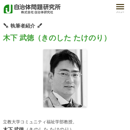
メニュー
執筆者紹介
木下 武徳（きのした たけのり）
立教大学コミュニティ福祉学部教授。
木下 武徳
（きのした たけのり）