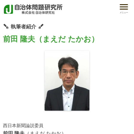
メニュー
執筆者紹介
前田 隆夫（まえだ たかお）
西日本新聞論説委員
前田 隆夫
（まえだ たかお）