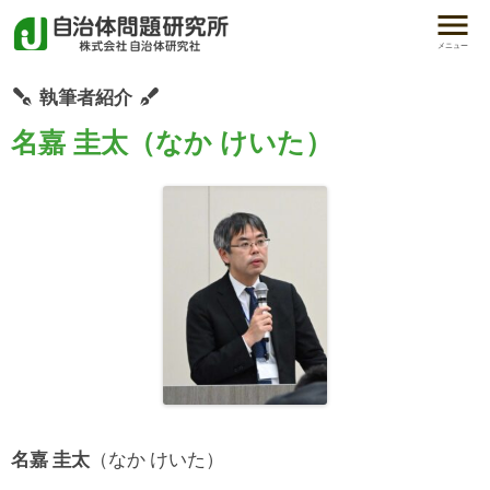
メニュー
執筆者紹介
名嘉 圭太（なか けいた）
名嘉 圭太
（なか けいた）