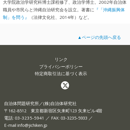
大学院政治学研究科博士課程修了、政治学博士。2002年自治体
『「沖縄振興体
職員や市民らと沖縄自治研究会を設立。著書に
制」を問う』
（法律文化社、2014年）など。
▲ページの先頭へ戻る
リンク
プライバシーポリシー
特定商取引法に基づく表示
自治体問題研究所／(株)自治体研究社
〒162-8512 東京都新宿区矢来町123 矢来ビル4階
電話:
03-3235-5941
／ FAX: 03-3235-5933 ／
E-mail
info@jichiken.jp