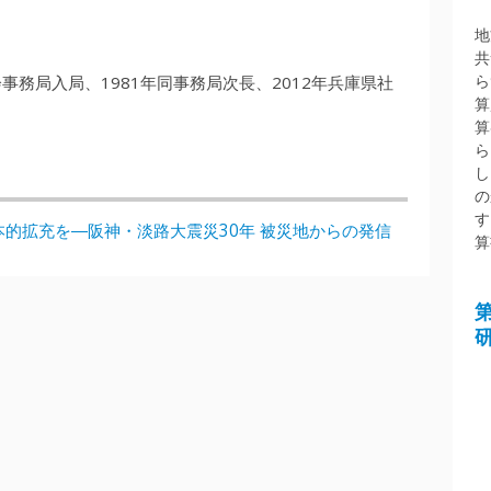
地
共
ら
会事務局入局、1981年同事務局次長、2012年兵庫県社
算
算
ら
し
の
す
的拡充を―阪神・淡路大震災30年 被災地からの発信
算