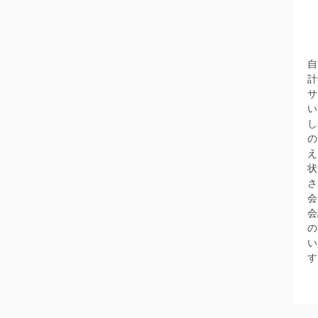
自
計
サ
い
し
の
え
状
さ
会
会
の
い
す