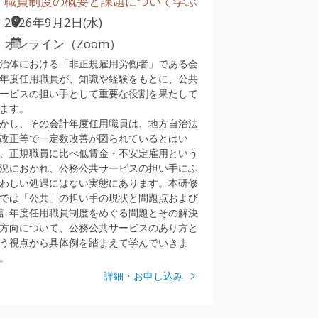
職員制度の概要と課題について学ぶ
2026年9月2日(水)
オンライン（Zoom）
治体における「非正規雇用労働者」である会
年度任用職員が、知識や経験をもとに、公共
ービスの担い手として重要な役割を果たして
ます。
かし、その会計年度任用職員は、地方自治法
改正等で一定数改善が図られているとはい
、正規職員に比べ低賃金・不安定雇用という
況におかれ、公務公共サービスの担い手にふ
わしい処遇にはない実態にあります。本研修
では「公共」の担い手の現状と問題点および
計年度任用職員制度をめぐる問題とその解決
方向について、公務公共サービスのあり方と
う視点から具体例を踏まえて学んでいきま
。
詳細・お申し込み