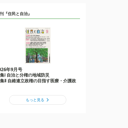
刊『住民と自治』
026年9月号
集Ⅰ 自治と分権の地域防災
集Ⅱ 自維連立政権の目指す医療・介護政
もっと見る