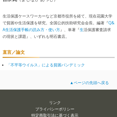
生活保護ケースワーカーなど京都市役所を経て、現在花園大学
Q&
で貧困や生活保護を研究。全国公的扶助研究会会長。編著『
A生活保護手帳の読み方・使い方
生
』、単著『
活保護審査請求
の現状と課題』、いずれも明石書店。
直言／論文
「不平等ウイルス」による貧困パンデミック
▲ページの先頭へ戻る
リンク
プライバシーポリシー
特定商取引法に基づく表示