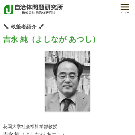
メニュー
執筆者紹介
吉永 純（よしなが あつし）
花園大学社会福祉学部教授
吉永 純
（よしなが あつし）