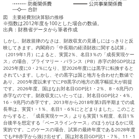
図 主要経費別決算額の推移
※指数は2012年度を100とした場合の数値。
出典：財務省データから筆者作成
しかし、財政規律のなさは、財政収支の見通しにはっきりと反
映してきます。内閣府の「中長期の経済財政に関する試算」
（2019年1月）によると、実質2％、名目3％の「成長実現ケー
ス」の場合、プライマリー・バランス（PB）赤字の対GDP比は
2025年度に0・2％になり、翌2026年度には黒字に転換すると
されています。しかし、その黒字は国と地方を合わせた数値で
あり、2005年度以来すでにPB黒字の地方の黒字幅拡大が前提
です。2026年度、国はなお対名目GDP比1・2％、8・6兆円の
赤字なのです。財政収支にいたっては、対名目GDP比2・4％、
16・9兆円の赤字です。2013年から2018年第3四半期までの成
長率は、実質1・1％、名目1・6％にとどまりました。このこと
からすると、「成長実現ケース」よりも実質1％程度、名目1％
台後半を想定する「ベースラインケース」のほうがはるかに現
実的です。このケースの場合、試算の最終年度である2028年度
でもPB赤字から抜け出せず、国は対名目GDP比1・7％、11・1