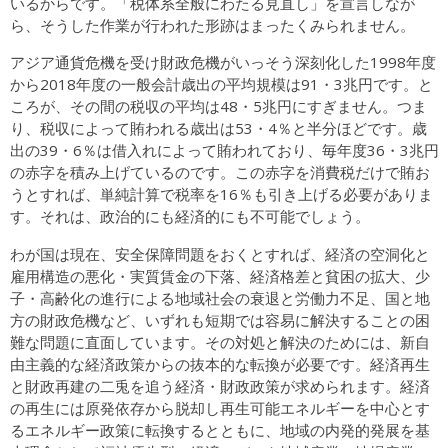
いるからです。「税体系全般にわたる見直し」を宣言しなが
ら、そうした作業が行われた形跡はまったくみられません。
アジア通貨危機を受け財政危機がいっそう深刻化した1998年度
から2018年度の一般会計歳出の平均規模は91・3兆円です。と
ころが、その間の税収の平均は48・5兆円にすぎません。つま
り、税収によって賄われる歳出は53・4％と半分ほどです。歳
出の39・6％は借入れによって賄われており、毎年度36・3兆円
の赤字を積み上げているのです。この赤字を消費税だけで賄お
うとすれば、単純計算で税率を16％も引き上げる必要がありま
す。それは、政治的にも経済的にも不可能でしょう。
わが国は現在、安全保障問題をおくとすれば、経済の空洞化と
雇用構造の悪化・実質賃金の下落、経済格差と貧困の拡大、少
子・高齢化の進行による地域社会の衰退と労働力不足、国と地
方の財政危機など、いずれも短期では容易に解決することの困
難な問題に直面しています。その対処と解決のためには、新自
由主義的な経済政策からの抜本的な転換が必要です。経済再生
と財政再建の二兎を追う経済・財政政策が求められます。経済
の再生には原発依存から脱却し再生可能エネルギーを中心とす
るエネルギー政策に転換するとともに、地域の内発的発展を基