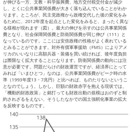
が伸びる一方、文教・科学振興費、地方交付税交付金が減少
し、とくに公共事業関係費が大きく落ち込んでいることがわか
ります。ところが、民主党政権から政権交代した後の変化をみ
るために、2012年度を起点とした変化をみると、まったく異な
る様相が現れます（図）。最大の伸びを示すのは公共事業関係
費となり、社会保障関係費と防衛関係費が同じ伸び（111）と
なっているのです。ここには安倍政権の性格がよく表れている
とみることができます。対外有償軍事援助（FMS）によりアメ
リカのいいなりに高額兵器・装備を買い続ければ、後年度負担
は際限なく拡大することになります。防衛関係費の動向には注
意が必要です。問題だらけの財政運営ですが、経済界にとって
みれば「いまひとつ」なのは、公共事業関係費がピーク時の水
準（1993年度13・7兆円）と比べれば、ものたりないというこ
となのでしょう。しかし、巨額の財政赤字を抱える現状では、
「機動的財政政策」と銘打っても財政出動の規模はおのずと制
約されざるをえない、そうしたなかでの国土強靭化事業の拡大
を反映するものです。