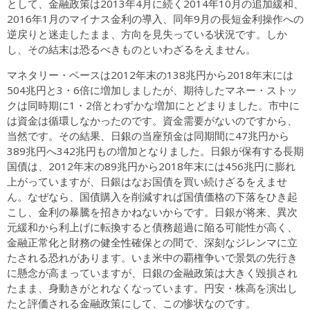
として、金融政策は2013年4月に続く2014年10月の追加緩和、
2016年1月のマイナス金利の導入、同年9月の長短金利操作への
逆戻りと迷走したまま、方向を見失っている状況です。しか
し、その結末は恐るべきものといわざるをえません。
マネタリー・ベースは2012年末の138兆円から2018年末には
504兆円と3・6倍に増加しましたが、期待したマネー・ストッ
クは同時期に1・2倍とわずかな増加にとどまりました。市中に
は資金は循環しなかったのです。資金需要がないのですから、
当然です。その結果、日銀の当座預金は同期間に47兆円から
389兆円へ342兆円もの増加となりました。日銀が保有する長期
国債は、2012年末の89兆円から2018年末には456兆円に膨れ
上がっていますが、日銀はなお国債を買い続けざるをえませ
ん。なぜなら、国債購入を削減すれば国債価格の下落をひき起
こし、金利の暴騰を招きかねないからです。日銀が将来、異次
元緩和から利上げに転換すると債務超過に陥る可能性が高く、
金融正常化と財務の健全性確保との間で、深刻なジレンマに立
たされる恐れがあります。いま米中の覇権争いで景気の先行き
に懸念が高まっていますが、日銀の金融政策は大きく毀損され
たまま、身動きがとれなくなっています。円安・株高を演出し
たと評価される金融政策にして、この惨状なのです。