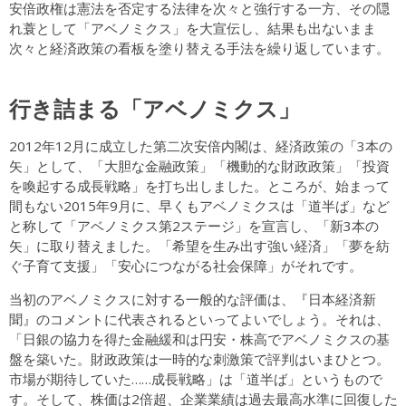
安倍政権は憲法を否定する法律を次々と強行する一方、その隠
れ蓑として「アベノミクス」を大宣伝し、結果も出ないまま
次々と経済政策の看板を塗り替える手法を繰り返しています。
行き詰まる「アベノミクス」
2012年12月に成立した第二次安倍内閣は、経済政策の「3本の
矢」として、「大胆な金融政策」「機動的な財政政策」「投資
を喚起する成長戦略」を打ち出しました。ところが、始まって
間もない2015年9月に、早くもアベノミクスは「道半ば」など
と称して「アベノミクス第2ステージ」を宣言し、「新3本の
矢」に取り替えました。「希望を生み出す強い経済」「夢を紡
ぐ子育て支援」「安心につながる社会保障」がそれです。
当初のアベノミクスに対する一般的な評価は、『日本経済新
聞』のコメントに代表されるといってよいでしょう。それは、
「日銀の協力を得た金融緩和は円安・株高でアベノミクスの基
盤を築いた。財政政策は一時的な刺激策で評判はいまひとつ。
市場が期待していた……成長戦略」は「道半ば」というもので
す。そして、株価は2倍超、企業業績は過去最高水準に回復した