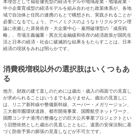
本理念として福祉優先型の経済モデルや地域産業・地場産業・
中小企業育成型の経済モデルを組み合わせた政策体系が、各地
域で自治体と住民の連携のもとで構想され、実践されることが
必要になるでしょう。アベノミクスのようなトリクルダウン理
論に依拠した原発依存・大企業中心・雇用破壊型の「成長戦
略」、市場主義偏重・異次元金融緩和依存の経済政策が国民生
活と日本の経済・社会に破滅的な結果をもたらすことは、日本
経済の現状をみれば明らかです。
消費税増税以外の選択肢はいくつもあ
る
他方、財政の建て直しのためには歳出・歳入の両面での見直し
が求められることはいうまでもありません。歳出の見直しに
は、リニア新幹線や整備新幹線、スーパー・メガリージョン、
三大都市圏環状道路、都市開発事業、国際航空ネットワーク、
国際コンテナ港湾の整備などの巨大公共事業プロジェクトとい
う旧態依然とした歳出の見直しとともに、違憲の安保法制に基
づく防衛予算の膨張の見直しなどが不可欠です。