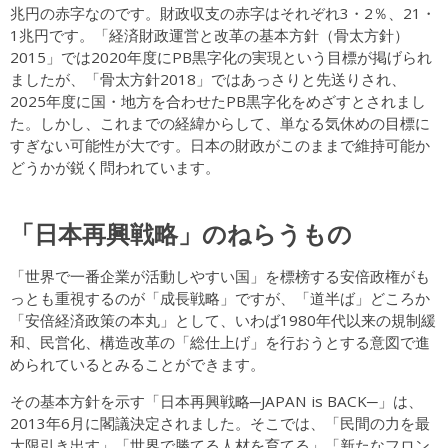
兆円の赤字なのです。財政収支の赤字はそれぞれ3・2％、21・
1兆円です。「経済財政運営と改革の基本方針（骨太方針）
2015」では2020年度にPB黒字化の実現という目標が掲げられ
ましたが、「骨太方針2018」ではあっさりと先送りされ、
2025年度に国・地方を合わせたPB黒字化をめざすとされまし
た。しかし、これまでの経緯からして、単なる気休めの目標に
すぎない可能性が大です。日本の財政がこのままで維持可能か
どうかが鋭く問われています。
「日本再興戦略」のねらうもの
「世界で一番企業が活動しやすい国」を標榜する安倍政権がも
っとも重視するのが「成長戦略」ですが、「道半ば」どころか
「安倍経済政策の本丸」として、いわば1980年代以来の規制緩
和、民営化、構造改革の「総仕上げ」を行おうとする意図で進
められているとみることができます。
その基本方針を示す「日本再興戦略─JAPAN is BACK─」は、
2013年6月に閣議決定されました。そこでは、「民間の力を最
大限引き出す」「世界で勝てる人材を育てる」「新たなフロン