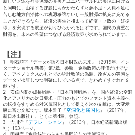
新しい財源を社会保障の充実とユニバーサル化の実現に向ける
と同時に、山積する課題にもかかわらず財源不足・人員不足に
苦しむ地方自治体への税源移譲ないし一般財源の拡充に充てる
ことができるなら、経済の再生と相まって経済・財政の「好循
環」を実現する展望が切りひらかれるはずです。国民の貴重な
財源を、未来の希望につなげる経済政策が求められています。
【注】
1 明石順平『データが語る日本財政の未来』（2019年、イン
ターナショナル新書）第7章、参照。金融政策の評価だけでな
く、アベノミクスのもとでの統計数値の偽装、改ざんの実態を
データで検証しつつ明確にしている点で、きわめてすぐれた文
献です。
2 安倍内閣の成長戦略・「日本再興戦略」を、国内経済の空洞
化とアメリカの対日要求・圧力のもとでのファンド資本主義へ
の転換をすすめる対米属国化として捉える次の文献は、大変示
唆に富む文献です。坂本雅子『
空洞化と属国化
』（2017年、
新日本出版社）、とくに第4章、参照。
3 吉川洋『
デフレーション
』（2013年、日本経済新聞出版
社）193ページ。
4 国税庁『税務統計からみた民間給与の実態調査』