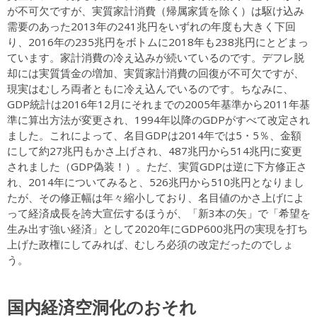
が不可欠ですが、実質家計消費（帰属家賃を除く）は駆け込み
需要のあった2013年の241兆円をいずれの年度も大きく下回
り、2016年の235兆円をボトムに2018年も238兆円にとどまっ
ています。家計消費の冷え込みが続いているのです。デフレ脱
却には実質賃金の増加、実質家計消費の回復が不可欠ですが、
現実はむしろ両者ともに冷え込んでいるのです。ちなみに、
GDP統計は2016年12月にそれまでの2005年基準から2011年基
準に算出方法が変更され、1994年以降のGDPがすべて改定され
ました。これによって、名目GDPは2014年では5・5％、金額
にして約27兆円もかさ上げされ、487兆円から514兆円に変更
されました（GDP偽装！）。ただ、実質GDPは逆に下方修正さ
れ、2014年についてみると、526兆円から510兆円となりまし
たが、その修正幅は年々縮小しており、名目値のかさ上げによ
って経済成長を誇大宣伝するほうが、「新3本の矢」で「希望を
生み出す強い経済」として2020年にGDP600兆円の実現を打ち
上げた政権にしてみれば、むしろ必須の改定だったのでしょ
う。
国内経済空洞化のおそれ