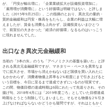
が、「円安が輸出増に」「企業業績拡大が設備投資増加に」
「雇用増が消費増に」という好循環は明確ではない、と評しま
した（2015年9月25日）。この指摘のとおり、異次元の量的・
質的金融緩和は円安・株高をもたらし、企業の利益は大幅に増
えましたが、賃金も消費も上向かず、設備投資もいまひとつ
で、前宣伝の大きかった「経済の好循環」なるものはいっこう
に現れませんでした。
出口なき異次元金融緩和
当初の「3本の矢」のうち「アベノミクスの基盤を築いた」と評
される異次元金融緩和ですが、マネタリー・ベースを異常なま
でに拡大させ、市場から消えかねないほど国債を買い入れたに
もかかわらず、消費者物価上昇率を2％程度にまで引き上げると
いう目標を、今日に至るまで達成できずにいるのが現実です。
この間、物価目標の達成時期は6回にわたって先送りされ、その
揚げ句、2018年4月には「2019年度ごろ」としていた目標達成
時期をとうとう削除してしまいました。そもそも物価を2％引き
上げなければならないかどうかも疑問ですが、それはともかく