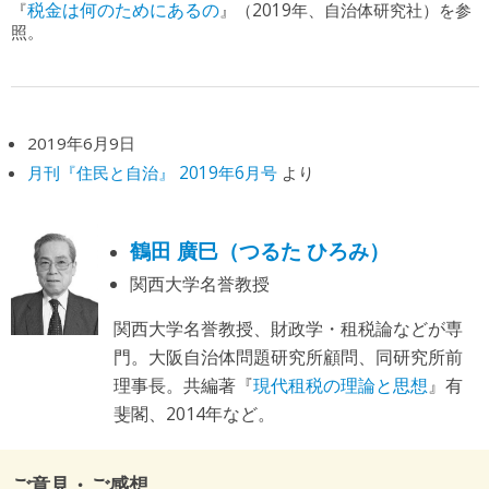
『
税金は何のためにあるの
』（2019年、自治体研究社）を参
照。
2019年6月9日
月刊『住民と自治』 2019年6月号
より
鶴田 廣巳（つるた ひろみ）
関西大学名誉教授
関西大学名誉教授、財政学・租税論などが専
門。大阪自治体問題研究所顧問、同研究所前
理事長。共編著『
現代租税の理論と思想
』有
斐閣、2014年など。
ご意見・ご感想