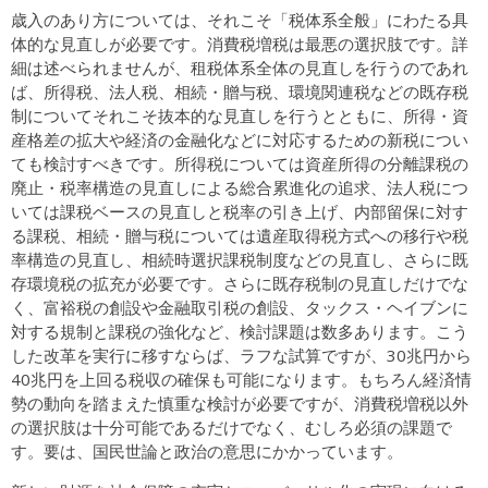
歳入のあり方については、それこそ「税体系全般」にわたる具
体的な見直しが必要です。消費税増税は最悪の選択肢です。詳
細は述べられませんが、租税体系全体の見直しを行うのであれ
ば、所得税、法人税、相続・贈与税、環境関連税などの既存税
制についてそれこそ抜本的な見直しを行うとともに、所得・資
産格差の拡大や経済の金融化などに対応するための新税につい
ても検討すべきです。所得税については資産所得の分離課税の
廃止・税率構造の見直しによる総合累進化の追求、法人税につ
いては課税ベースの見直しと税率の引き上げ、内部留保に対す
る課税、相続・贈与税については遺産取得税方式への移行や税
率構造の見直し、相続時選択課税制度などの見直し、さらに既
存環境税の拡充が必要です。さらに既存税制の見直しだけでな
く、富裕税の創設や金融取引税の創設、タックス・ヘイブンに
対する規制と課税の強化など、検討課題は数多あります。こう
した改革を実行に移すならば、ラフな試算ですが、30兆円から
40兆円を上回る税収の確保も可能になります。もちろん経済情
勢の動向を踏まえた慎重な検討が必要ですが、消費税増税以外
の選択肢は十分可能であるだけでなく、むしろ必須の課題で
す。要は、国民世論と政治の意思にかかっています。