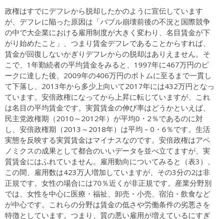
政権はすでにデフレから脱却したかのように宣伝しています
が、デフレに陥った原因は「バブル崩壊前後の不況と国際競争
の中で大企業における雇用制度が大きく変わり、名目賃金が下
がり始めたこと」、つまり賃金デフレであることからすれば、
賃金が回復しないかぎりデフレからの脱却はありえません。そ
こで、1年勤続者の平均賃金をみると、1997年に467万円のピ
ークに達した後、2009年の406万円のボトムに至るまで一貫し
て下落し、2013年から多少上向いて2017年には432万円となっ
ています。安倍政権になってから上昇に転じていますが、これ
は名目の平均賃金です。実質賃金の伸び率はどうかといえば、
民主党政権期（2010～2012年）が平均0・2％であるのに対
し、安倍政権期（2013～2018年）は平均－0・6％です。生活
実態を反映する実質賃金はマイナスなのです。安倍政権はアベ
ノミクスの成果として都合のいいデータを並べ立てますが、実
質賃金にはふれていません。雇用動向についてみると（表3）、
この間、雇用数は423万人増加していますが、その3分の2は非
正規です。女性の場合には70％近くが非正規です。産業分野別
では、女性を中心に医療・福祉、卸売・小売、宿泊・飲食など
が中心です。これらの分野は賃金の低さや労働条件の劣悪さを
特徴としています。つまり、質の悪い雇用が増えているにすぎ