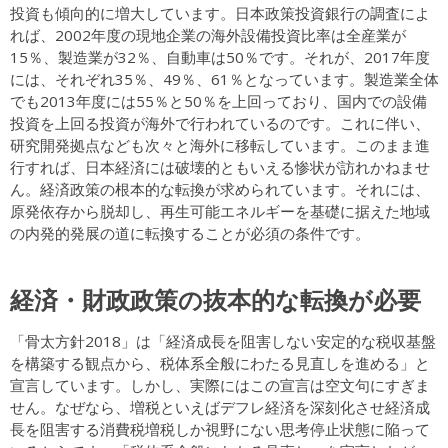
投資も傾向的に増大しています。日本政策投資銀行の調査によ
れば、2002年度の現地企業の海外設備投資比率は全産業が
15％、製造業が32％、自動車は50％です。それが、2017年度
には、それぞれ35％、49％、61％となっています。製造業全体
でも2013年度には55％と50％を上回っており、国内での設備
投資を上回る投資が海外で行われているのです。これに伴い、
研究開発拠点なども次々と海外に移転しています。このまま進
行すれば、日本経済には破壊的ともいえる惨状が訪れかねませ
ん。経済政策の根本的な転換が求められています。それには、
原発依存から脱却し、再生可能エネルギーを基礎に据えた地域
の内発的発展の道に転換することが必須の条件です。
経済・財政政策の抜本的な転換が必要
「骨太方針2018」は「経済成長を阻害しない安定的な税収基盤
を構築する観点から、税体系全般にわたる見直しを進める」と
宣言しています。しかし、実際にはこの宣言は空文句にすぎま
せん。なぜなら、増税といえばデフレ経済を深刻化させ経済成
長を阻害する消費税増税しか視野にない思考停止状態に陥って