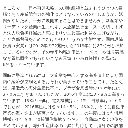
ところで、「日本再興戦略」の規制緩和と並ぶもうひとつの目
標である産業競争力の強化はどうなっているのでしょうか。紙
幅がないため、十分に展開することはできませんが、新産業や
リーディング産業は生まれず、大企業は賃金コストの切り下げ
と法人税負担軽減の恩恵により史上最高の利益を上げながら、
ただ内部留保をためこむばかりというのが実態です。国内設備
投資（実質）は2012年の72兆円から2018年には87兆円と増加
しているのですが、その年平均増加率は3・1％と、やはり実感
なき景気回復であったいざなみ景気（小泉政権期）の際の3・
6％を下回っています。
同時に懸念されるのは、大企業を中心とする海外進出により国
内の経済が空洞化するおそれが高まっていることです。たとえ
ば、製造業の海外生産比率は、プラザ合意当時の1985年には
3・0％にすぎませんでしたが、2016年度には23・8％に高まっ
ています。1985年当時、電気機械は7・4％、自動車は5・6％
でしたが、2016年度には各々14・5％、46％と、とくに自動車
産業の海外進出が顕著となっています。この年度にはまた汎用
機械が32・9％、情報通信機械が27％と、自動車に次ぐ地位を
占めています。海外生産比率の上昇に対応して、海外での設備