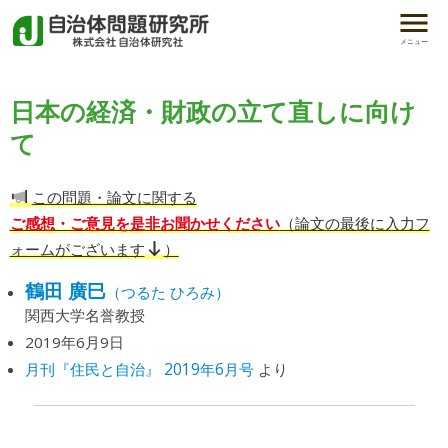
メニュー
日本の経済・財政の立て直しに向け
て
この問題・論文に関する
ご感想・ご意見を是非お聞かせください
（論文の最後に入力フ
ォームがございます
）
鶴田 廣巳
（つるた ひろみ）
関西大学名誉教授
2019年6月9日
月刊『住民と自治』 2019年6月号
より