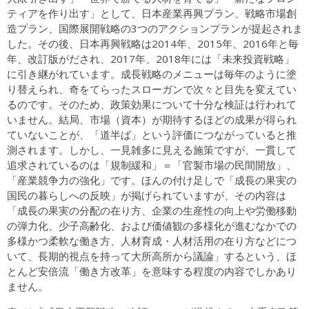
ティアを作り出す」として、日本産業再興プラン、戦略市場創
造プラン、国際展開戦略の3つのアクションプランが提起されま
した。その後、日本再興戦略は2014年、2015年、2016年と毎
年、改訂版がだされ、2017年、2018年には「未来投資戦略」
に引き継がれています。成長戦略のメニューは毎年のように塗
り替えられ、奇をてらったスローガンで次々と目先を変えてい
るのです。そのため、政策効果について十分な検証は行われて
いません。結局、市場（資本）が期待するほどの成果が得られ
ていないことが、「道半ば」という評価につながっていると推
測されます。しかし、一見雑多に見える施策ですが、一貫して
追求されているのは「規制緩和」＝「官製市場の民間開放」、
「産業競争力の強化」です。ほんの付け足しで「成長の果実の
国民の暮らしへの反映」が掲げられていますが、その内容は
「成長の果実の分配の在り方、企業の生産性の向上や労働移動
の弾力化、少子高齢化、および価値観の多様化が進むなかでの
多様かつ柔軟な働き方、人材育成・人材活用の在り方などにつ
いて、長期的視点を持って大所高所から議論」するという、ほ
とんど安倍流「働き方改革」を意味する程度の内容でしかあり
ません。