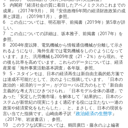
5 内閣府『経済社会の質に着目したアベノミクスのこれまでの
成果』（2017年9月）、同『安倍政権6年間の経済財政政策の成
果と課題』（2019年1月）、参照。
6 この点については、明石順平、前掲書（2019年）第5章が詳
しい。
7 この点についての詳細は、坂本雅子、前掲書（2017年）を
参照。
8 2004年度以降、電気機械から情報通信機械が分離して示さ
れるようになり、海外生産では電気機械をしのぐようになって
います。また、汎用機械も2009年度（21・2％）から現れ、そ
の後も比率を高めています。これらのデータについては、経済
産業省「海外事業活動基本調査」各年版、参照。
9 S・スタインモは、日本の経済再生は新自由主義的処方箋で
は達成不可能だとして、次のように指摘しています。「日本の
政治的・経済的リーダー」がグローバル圧力のもとで「新自由
主義的な考え方にひきつけられ」「日本モデル全体の基礎」で
あった「安定した労働市場」を解体して「結果的に、日本のシ
ステムが新世紀の現実にうまく適応する役には立たない一連の
政策や経済変化をもたらした」、と。まさしく、日本の現状を
言い当てた指摘です。山崎由希子訳『
政治経済の生態学
』
（2017年、岩波書店）、参照。
10 このラフな試算については、鶴田廣巳・藤永のぶよ編著