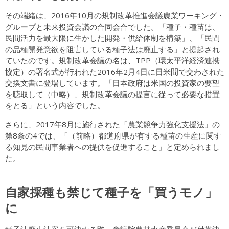
その端緒は、2016年10月の規制改革推進会議農業ワーキング・
グループと未来投資会議の合同会合でした。「種子・種苗は、
民間活力を最大限に生かした開発・供給体制を構築」、「民間
の品種開発意欲を阻害している種子法は廃止する」と提起され
ていたのです。規制改革会議の名は、TPP（環太平洋経済連携
協定）の署名式が行われた2016年2月4日に日米間で交わされた
交換文書に登場しています。「日本政府は米国の投資家の要望
を聴取して（中略）、規制改革会議の提言に従って必要な措置
をとる」という内容でした。
さらに、2017年8月に施行された「農業競争力強化支援法」の
第8条の4では、「（前略）都道府県が有する種苗の生産に関す
る知見の民間事業者への提供を促進すること」と定められまし
た。
自家採種も禁じて種子を「買うモノ」
に