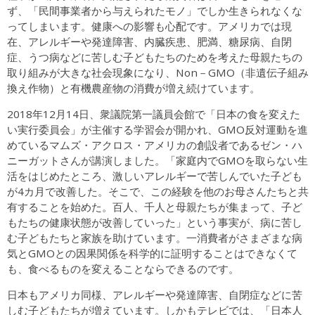
ず、「民間事業者から与えられたモノ」でしか生きられなくな
ってしまいます。健康への影響も心配です。アメリカでは現
在、アレルギーや発達障害、内臓疾患、肥満、糖尿病、自閉
症、うつ病などに苦しむ子どもたちのためを考えた母親たちの
取り組みが大きな社会現象になり、Non－GMO（非遺伝子組み
換え作物）と有機農産物の消費が増え続けています。
2018年12月14日、衆議院第一議員会館で「日本の食を変えた
い実行委員会」が主催する学習会が開かれ、GMO反対運動を進
めているマムズ・アクロス・アメリカの創設者であるゼン・ハ
ニーガットさんが講演しました。「家庭内でGMOを取らない生
活をはじめたところ、激しいアレルギーで苦しんでいた子ども
が4カ月で改善した。そこで、この経験を他のお母さんたちと共
有することを始めた。百人、千人と母親たちが集まって、子ど
もたちの健康状態が改善していった」という事実が、病に苦し
む子どもたちと家族を助けています。一消費者がさまざまな病
気とGMOとの因果関係を科学的に証明することはできなくて
も、食べるものを変えることならできるのです。
日本もアメリカ同様、アレルギーや発達障害、自閉症などに苦
しむ子どもたちが増えています。しかもテレビでは、「日本人