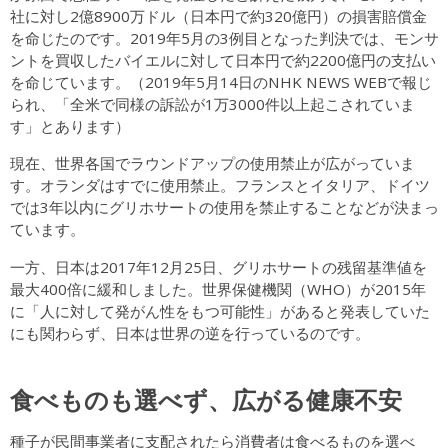
社に対し2億8900万ドル（日本円で約320億円）の損害賠償金
を命じたのです。2019年5月の3例目となった判決では、モンサ
ントを買収したバイエルに対して日本円で約2200億円の支払い
を命じています。（2019年5月14日のNHK NEWS WEBで報じ
られ、「全米で同様の訴訟が1万3000件以上起こされていま
す」とあります）
現在、世界各国でラウンドアップの使用禁止が広がっていま
す。オランダはすでに使用禁止。フランスとイタリア、ドイツ
では3年以内にグリホサートの使用を禁止することなどが決まっ
ています。
一方、日本は2017年12月25日、グリホサートの残留基準値を
最大400倍に緩和しました。世界保健機関（WHO）が2015年
に「人に対して発がん性をもつ可能性」があると発表していた
にも関わらず、日本は世界の逆を行っているのです。
食べものも選べず、広がる健康不安
種子が民間事業者に支配されたら消費者は食べるものを選べ