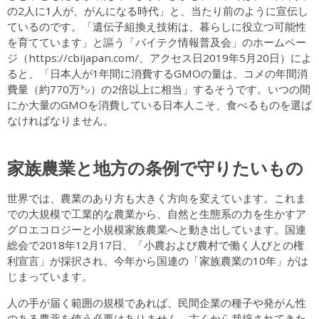
の2人に1人が、がんになる時代」と、当たり前のように宣伝し
ているのです。「遺伝子組換え技術は、暮らしに役立つ可能性
を育てています」と謳う「バイテク情報普及会」のホームペー
ジ（https://cbijapan.com/、アクセス日2019年5月20日）によ
ると、「日本人が1年間に消費するGMOの量は、コメの年間消
費量（約770万㌧）の2倍以上に相当」するそうです。いつの間
にか大量のGMOを消費している日本人こそ、食べるものを選ば
なければなりません。
家族農業と地方の条例で守りたいもの
世界では、農業のあり方も大きく方向を変えています。これま
での大規模で工業的な農業から、自然と生態系の力を生かすア
グロエコロジーと小規模家族農業へと動き出しています。国連
総会で2018年12月17日、「小農および農村で働く人びとの権
利宣言」が採択され、今年から国連の「家族農業の10年」がは
じまっています。
人の手が届く範囲の規模であれば、民間企業の種子や発がん性
のある農薬を使う必要はありません。古くから栽培されてきた