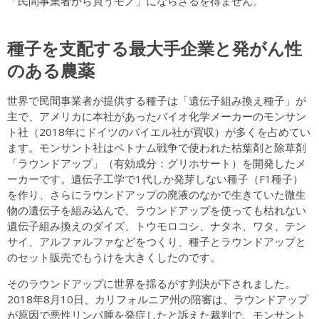
「民間事業者から買うモノ」にならざるを得ません。
種子を支配する最大手企業と発がん性
のある農薬
世界で民間事業者が提供する種子は「遺伝子組み換え種子」が
主で、アメリカに本社があったバイオ化学メーカーのモンサン
ト社（2018年にドイツのバイエル社が買収）が多くを占めてい
ます。モンサント社はベトナム戦争で使われた枯葉剤と除草剤
「ラウンドアップ」（有効成分：グリホサート）を開発したメ
ーカーです。遺伝子工学で1代しか発芽しない種子（F1種子）
を作り、さらにラウンドアップの廃液のなかで生きていた微生
物の遺伝子を組み込んで、ラウンドアップを使っても枯れない
遺伝子組み換えのダイズ、トウモロコシ、ナタネ、ワタ、テン
サイ、アルファルファなどをつくり、種子とラウンドアップと
のセット販売でもうけを大きくしたのです。
そのラウンドアップに世界を揺るがす判決が下されました。
2018年8月10日、カリフォルニア州の陪審は、ラウンドアップ
が原因で悪性リンパ腫を発症したと訴えた裁判で、モンサント