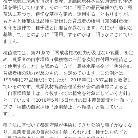
種子法廃止法案を可決する際、参議院農林水産委員会が付帯決
議を採択しています。その一つに「種子の品質確保のため、種
苗法に基づき、適切な基準を定め、運用する」とありますが、
もともと種苗法は品種を登録した育成者の権利（知的財産権）
を守る法律で、種子法とは趣旨が異なります。なにが「適切な
基準」で、どのように「運用」するのかは、明らかにされてい
ません。
種苗法では、第21条で「育成者権の効力が及ばない範囲」を定
め、農業者の自家増殖（収穫物の一部を次期作付用の種苗とし
て使用すること）を認める一方で、農林水産省令で「例外的に
育成者権の効力が及ぶもの」を定めています。この例外は、
1998年に23品種だけでしたが、2018年には357品種と激増し
ているのです。農業資材審議会種苗分科会の議事録によると、
「自家増殖禁止は、今後すべての植物を対象にしていく方針」
としています（2018年5月15日付けの日本農業新聞が一面トッ
プで「種苗の自家採種『原則禁止』へ転換」と報じていま
す）。
種子法に基づいて都道府県が供給してきた公的な種子がなくな
り、農業者自身の自家採種も禁じられれば、種子はおのずと