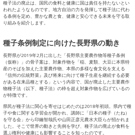
種子法の廃止は、国民の食料と健康に国は責任を持たないとい
われたようなものです。地方自治の力を発揮して種子法に代わ
る条例を定め、豊かな農と食、健康と安心できる未来を守る取
り組みを紹介します。
種子条例制定に向けた長野県の動き
長野県が2019年2月に出した「長野県主要農作物等種子条例
（仮称）」の骨子案は、対象作物を「稲、麦類、大豆に本県特
産のそばを加えた主要農作物、本県の多様な食文化を支える
『信州の伝統野菜』及び将来に向けて種子生産を継続する必要
がある在来品種とする」という内容で、国が廃止した主要農作
物種子法（以下、種子法）の枠を超え対象作物を広げているの
が特徴です。
県民が種子法に関心を寄せはじめたのは2018年初頭。県内で種
子や食に関する学習会が開かれ、講師に「日本の種子（たね）
を守る会」から印鑰智哉氏や山田正彦元農水大臣らが招かれま
した。そこで世界の動きと先例を学び、種子法の廃止が食料を
選ぶ権利や健康にも影響することを知ったのです。