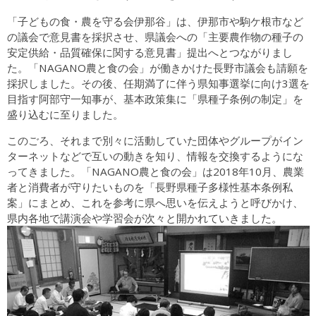
「子どもの食・農を守る会伊那谷」は、伊那市や駒ケ根市など
の議会で意見書を採択させ、県議会への「主要農作物の種子の
安定供給・品質確保に関する意見書」提出へとつながりまし
た。「NAGANO農と食の会」が働きかけた長野市議会も請願を
採択しました。その後、任期満了に伴う県知事選挙に向け3選を
目指す阿部守一知事が、基本政策集に「県種子条例の制定」を
盛り込むに至りました。
このごろ、それまで別々に活動していた団体やグループがイン
ターネットなどで互いの動きを知り、情報を交換するようにな
ってきました。「NAGANO農と食の会」は2018年10月、農業
者と消費者が守りたいものを「長野県種子多様性基本条例私
案」にまとめ、これを参考に県へ思いを伝えようと呼びかけ、
県内各地で講演会や学習会が次々と開かれていきました。