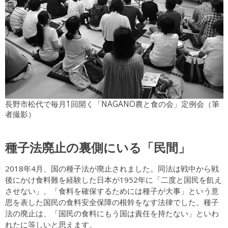
長野市松代で毎月1回開く「NAGANO農と食の会」定例会（筆
者撮影）
種子法廃止の裏側にいる「民間」
2018年4月、国の種子法が廃止されました。同法は戦中から戦
後にかけ食料難を経験した日本が1952年に「二度と国民を飢え
させない」、「食料を確保するためには種子が大事」という意
思を表した国民の食料安全保障の根幹をなす法律でした。種子
法の廃止は、「国民の食料にもう国は責任を持たない」といわ
れたに等しいと思えます。