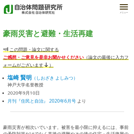
メニュー
豪雨災害と避難・生活再建
この問題・論文に関する
ご感想・ご意見を是非お聞かせください
（論文の最後に入力フ
ォームがございます
）
塩崎 賢明
（しおざき よしみつ）
神戸大学名誉教授
2020年9月10日
月刊『住民と自治』 2020年6月号
より
豪雨災害が相次いでいます。被害を最小限に抑えるには、事前
の予防対策だけでなく直後の避難やその後の住宅・生活復興の