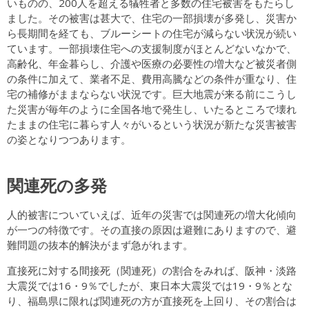
いものの、200人を超える犠牲者と多数の住宅被害をもたらし
ました。その被害は甚大で、住宅の一部損壊が多発し、災害か
ら長期間を経ても、ブルーシートの住宅が減らない状況が続い
ています。一部損壊住宅への支援制度がほとんどないなかで、
高齢化、年金暮らし、介護や医療の必要性の増大など被災者側
の条件に加えて、業者不足、費用高騰などの条件が重なり、住
宅の補修がままならない状況です。巨大地震が来る前にこうし
た災害が毎年のように全国各地で発生し、いたるところで壊れ
たままの住宅に暮らす人々がいるという状況が新たな災害被害
の姿となりつつあります。
関連死の多発
人的被害についていえば、近年の災害では関連死の増大化傾向
が一つの特徴です。その直接の原因は避難にありますので、避
難問題の抜本的解決がまず急がれます。
直接死に対する間接死（関連死）の割合をみれば、阪神・淡路
大震災では16・9％でしたが、東日本大震災では19・9％とな
り、福島県に限れば関連死の方が直接死を上回り、その割合は