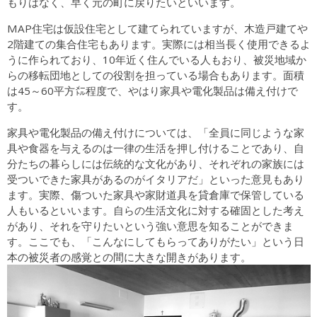
もりはなく、早く元の町に戻りたいといいます。
MAP住宅は仮設住宅として建てられていますが、木造戸建てや
2階建ての集合住宅もあります。実際には相当長く使用できるよ
うに作られており、10年近く住んでいる人もおり、被災地域か
らの移転団地としての役割を担っている場合もあります。面積
は45～60平方㍍程度で、やはり家具や電化製品は備え付けで
す。
家具や電化製品の備え付けについては、「全員に同じような家
具や食器を与えるのは一律の生活を押し付けることであり、自
分たちの暮らしには伝統的な文化があり、それぞれの家族には
受ついできた家具があるのがイタリアだ」といった意見もあり
ます。実際、傷ついた家具や家財道具を貸倉庫で保管している
人もいるといいます。自らの生活文化に対する確固とした考え
があり、それを守りたいという強い意思を知ることができま
す。ここでも、「こんなにしてもらってありがたい」という日
本の被災者の感覚との間に大きな開きがあります。