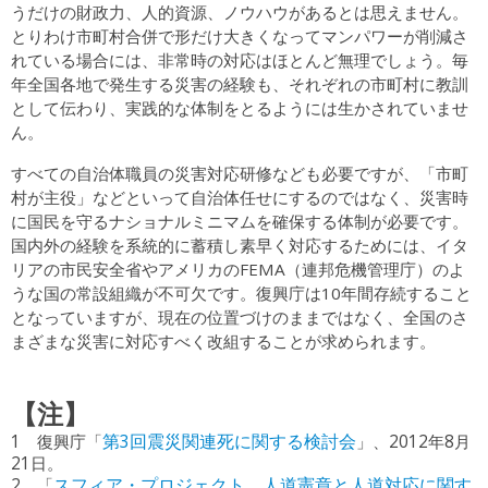
うだけの財政力、人的資源、ノウハウがあるとは思えません。
とりわけ市町村合併で形だけ大きくなってマンパワーが削減さ
れている場合には、非常時の対応はほとんど無理でしょう。毎
年全国各地で発生する災害の経験も、それぞれの市町村に教訓
として伝わり、実践的な体制をとるようには生かされていませ
ん。
すべての自治体職員の災害対応研修なども必要ですが、「市町
村が主役」などといって自治体任せにするのではなく、災害時
に国民を守るナショナルミニマムを確保する体制が必要です。
国内外の経験を系統的に蓄積し素早く対応するためには、イタ
リアの市民安全省やアメリカのFEMA（連邦危機管理庁）のよ
うな国の常設組織が不可欠です。復興庁は10年間存続すること
となっていますが、現在の位置づけのままではなく、全国のさ
まざまな災害に対応すべく改組することが求められます。
【注】
1 復興庁「
第3回震災関連死に関する検討会
」、2012年8月
21日。
2 「
スフィア・プロジェクト 人道憲章と人道対応に関す