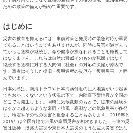
ための政策の備えが極めて重要です。
はじめに
災害の被害を抑えるには、事前対策と発災時の緊急対応が重要
であることはいうまでもありませんが、同時に災害が過ぎ去っ
てからも危機が継続し、命や健康が損なわれることを軽視して
はなりません。これらは自然の猛威そのものが原因ではなく、
継続する危機に対する人間側（社会）の対応の欠陥が原因で
す。筆者はそうした復旧・復興過程の災厄を「復興災害」と呼
んでいます。
日本列島は、南海トラフや日本海溝付近の巨大地震がいつ起き
てもおかしくないという状況の下で、内陸直下型地震が全国の
どこでも発生します。同時に気候変動のもとで、従来の経験を
はるかに超えるような豪雨・強風・高潮などの気象災害が多発
し、地震やその他の災害と複合することもあります。2018年と
2019年は全国各地で台風や豪雨災害が相次ぎました。一連の災
害は阪神・淡路大震災や東日本大震災のような巨大災害ではな