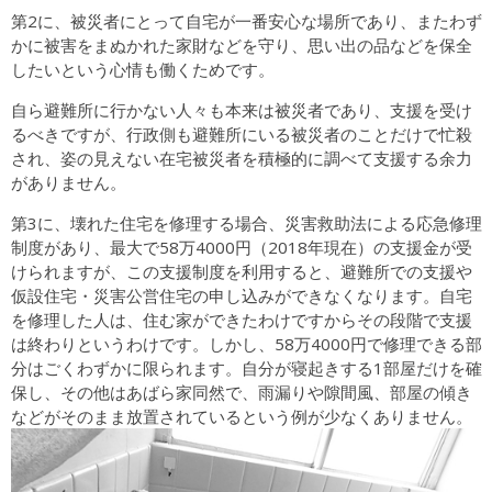
第2に、被災者にとって自宅が一番安心な場所であり、またわず
かに被害をまぬかれた家財などを守り、思い出の品などを保全
したいという心情も働くためです。
自ら避難所に行かない人々も本来は被災者であり、支援を受け
るべきですが、行政側も避難所にいる被災者のことだけで忙殺
され、姿の見えない在宅被災者を積極的に調べて支援する余力
がありません。
第3に、壊れた住宅を修理する場合、災害救助法による応急修理
制度があり、最大で58万4000円（2018年現在）の支援金が受
けられますが、この支援制度を利用すると、避難所での支援や
仮設住宅・災害公営住宅の申し込みができなくなります。自宅
を修理した人は、住む家ができたわけですからその段階で支援
は終わりというわけです。しかし、58万4000円で修理できる部
分はごくわずかに限られます。自分が寝起きする1部屋だけを確
保し、その他はあばら家同然で、雨漏りや隙間風、部屋の傾き
などがそのまま放置されているという例が少なくありません。