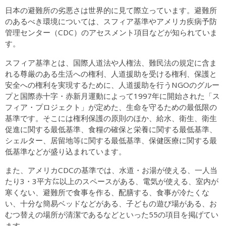
日本の避難所の劣悪さは世界的に見て際立っています。避難所
のあるべき環境については、スフィア基準やアメリカ疾病予防
管理センター（CDC）のアセスメント項目などが知られていま
す。
スフィア基準とは、国際人道法や人権法、難民法の規定に含ま
れる尊厳のある生活への権利、人道援助を受ける権利、保護と
安全への権利を実現するために、人道援助を行うNGOのグルー
プと国際赤十字・赤新月運動によって1997年に開始された「ス
フィア・プロジェクト」が定めた、生命を守るための最低限の
基準です。そこには権利保護の原則のほか、給水、衛生、衛生
促進に関する最低基準、食糧の確保と栄養に関する最低基準、
シェルター、居留地等に関する最低基準、保健医療に関する最
低基準などが盛り込まれています。
また、アメリカCDCの基準では、水道・お湯が使える、一人当
たり3・3平方㍍以上のスペースがある、電気が使える、室内が
寒くない、避難所で食事を作る、配膳する、食事が冷たくな
い、十分な簡易ベッドなどがある、子どもの遊び場がある、お
むつ替えの場所が清潔であるなどといった55の項目を掲げてい
ます。