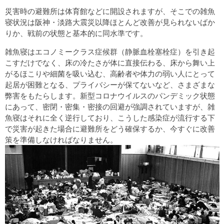
災害時の避難所は体育館などに開設されますが、そこでの雑魚
寝状況は阪神・淡路大震災以降ほとんど改善が見られないばか
りか、戦前の状態と基本的に同水準です。
雑魚寝はエコノミークラス症候群（静脈血栓塞栓症）を引き起
こすだけでなく、床の冷たさが体に直接伝わる、床から舞い上
がるほこりや細菌を吸い込む、高齢者や体力の弱い人にとって
起居が困難となる、プライバシーが保てないなど、さまざまな
弊害をもたらします。新型コロナウイルスのパンデミック状態
にあって、密閉・密集・密接の回避が強調されていますが、雑
魚寝はそれに全く逆行しており、こうした感染症が流行する下
で災害が起きた場合に避難所をどう確保するか、今すぐに改善
策を準備しなければなりません。