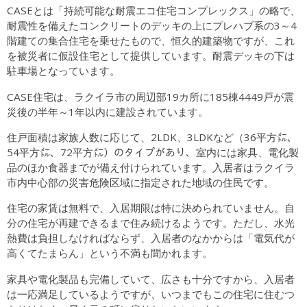
CASEとは「持続可能な耐震エコ住宅コンプレックス」の略で、
耐震性を備えたコンクリートのデッキの上にプレハブ系の3～4
階建ての集合住宅を乗せたもので、恒久的建築物ですが、これ
を被災者に仮設住宅として提供しています。耐震デッキの下は
駐車場となっています。
CASE住宅は、ラクイラ市の周辺部19カ所に185棟4449戸が震
災後の半年～1年以内に建設されています。
住戸面積は家族人数に応じて、2LDK、3LDKなど（36平方㍍、
54平方㍍、72平方㍍）のタイプがあり、室内には家具、電化製
品のほか食器までが備え付けられています。入居者はラクイラ
市内中心部の災害危険区域に指定された地域の住民です。
住宅の家賃は無料で、入居期限は特に決められていません。自
分の住宅が再建できるまで住み続けるようです。ただし、水光
熱費は負担しなければならず、入居者のなかからは「電気代が
高くてたまらん」という不満も聞かれます。
家具や電化製品も完備していて、広さも十分ですから、入居者
は一応満足しているようですが、いつまでもこの住宅に住むつ