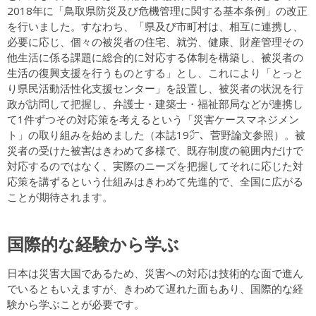
2018年に「鳥取県防災及び危機管理に関する基本条例」の改正
を行いました。すなわち、「県及び市町村は、相互に連携し、
必要に応じ、個々の被災者の住宅、就労、健康、財産管理その
他生活に係る課題に総合的に対応する体制を構築し、被災者の
生活の復興支援を行うものとする」とし、これにより「とっと
り県民活動活性化支援センター」を設置し、被災者の状況を行
政が訪問して把握し、弁護士・建築士・福祉部局などが連携し
て1件ずつその対応策を考えるという「災害ケースマネジメン
ト」の取り組みを始めました（本誌19㌻、菅野論文参照）。被
災者の受けた被害はきわめて多様で、既存制度の範囲内だけで
対応するのではなく、実際のニーズを把握してそれに応じた対
応策を講ずるという仕組みはきわめて先進的で、全国に広がる
ことが期待されます。
国際的な経験から学ぶ
日本は災害大国であるため、災害への対応は技術的な面で進ん
でいるともいえますが、きわめて遅れた面もあり、国際的な経
験から学ぶことが必要です。