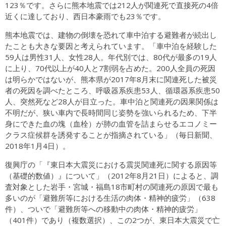
123％です。さらに熊本地震では212人が関連死で直接死の4倍
近くに達しており、西日本豪雨でも23％です。
熊本地震では、建物の倒壊を恐れて車中泊する避難者が続出し
たことも大きな要因と考えられています。「車中泊を経験した
59人は男性31人、女性28人。年代別では、80代が最多の19人
に上り、70代以上が40人と7割弱を占めた。200人全員の死因
は明らかではないが、熊本県が2017年8月末に関連死した被災
者の死因を調べたところ、呼吸器系疾患53人、循環器系疾患50
人、突然死など28人が目立った。車中泊と関連死の因果関係は
不明だが、狭い車内で長時間同じ姿勢を強いられるため、下半
身にできた血の塊（血栓）が肺の血管を詰まらせるエコノミー
クラス症候群を誘発することが指摘されている」（毎日新聞、
2018年1月4日）。
復興庁の「『東日本大震災における震災関連死に関する原因等
（基礎的数値）』について」（2012年8月21日）によると、調
査対象とした岩手・宮城・福島18市町村の関連死の原因で最も
多いのが「避難所等における生活の肉体・精神的疲労」（638
件）、ついで「避難所等への移動中の肉体・精神的疲労」
（401件）であり（複数選択）、この2つが、東日本大震災で亡