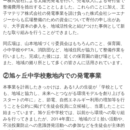
ー株式会社による太陽光発電を行い、売電収入による寄付金で
整備費用を捻出することとしました。これらのことに加え、王
子マテリア株式会社の発電事業を請け負った株式会社シーエナ
ジーからも広場整備のための資金について寄付の申し出があ
り、大手資本の参入を、地域活性化と結びつけた事例として新
たな取り組みを行うことができました。
同広場は、山本地域づくり委員会はもちろんのこと、保育園、
小中学校やPTA、消防団など、地域住民が協力して整備作業を
行いました。完成した後には、近くの保育園の遊び場として、
また、地域の拠り所として多くの皆さんに活用されています。
②旭ヶ丘中学校敷地内での発電事業
本事業を計画したきっかけは、ある1人の生徒が「学校として
も、地域と協力し、未来へとつながる環境モデルを創り上げる
スタートの年に」と、節電、自然エネルギー利用の増加等を行
うことを公約に掲げて生徒会役員に立候補し、当選したことに
始まっています。旭ケ丘中学校では、以前から環境への取り組
みを行ってきましたが、2014年度に、地域のゴミ拾い活動や、
不法投棄防止への意識啓発活動への参加などを生徒会が主体的