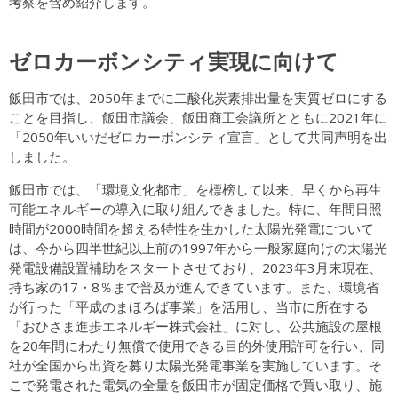
考察を含め紹介します。
ゼロカーボンシティ実現に向けて
飯田市では、2050年までに二酸化炭素排出量を実質ゼロにする
ことを目指し、飯田市議会、飯田商工会議所とともに2021年に
「2050年いいだゼロカーボンシティ宣言」として共同声明を出
しました。
飯田市では、「環境文化都市」を標榜して以来、早くから再生
可能エネルギーの導入に取り組んできました。特に、年間日照
時間が2000時間を超える特性を生かした太陽光発電について
は、今から四半世紀以上前の1997年から一般家庭向けの太陽光
発電設備設置補助をスタートさせており、2023年3月末現在、
持ち家の17・8％まで普及が進んできています。また、環境省
が行った「平成のまほろば事業」を活用し、当市に所在する
「おひさま進歩エネルギー株式会社」に対し、公共施設の屋根
を20年間にわたり無償で使用できる目的外使用許可を行い、同
社が全国から出資を募り太陽光発電事業を実施しています。そ
こで発電された電気の全量を飯田市が固定価格で買い取り、施