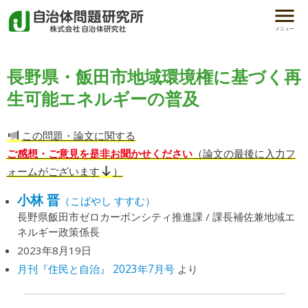
メニュー
長野県・飯田市地域環境権に基づく再
生可能エネルギーの普及
この問題・論文に関する
ご感想・ご意見を是非お聞かせください
（論文の最後に入力フ
ォームがございます
）
小林 晋
（こばやし すすむ）
長野県飯田市ゼロカーボンシティ推進課 / 課長補佐兼地域エ
ネルギー政策係長
2023年8月19日
月刊『住民と自治』 2023年7月号
より