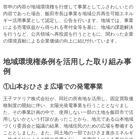
答申の内容が地域環境権を行使して事業としてふさわしいとの
内容であった場合、飯田市長は事業を地域公共再生可能エネル
ギー活用事業として認定し、公告を行います。地域では、事業
による売電収益から得られる寄付金等を基に、地域の課題解決
を行うなど、公共領域へ再投資を行うとともに、関わった企業
の環境貢献による企業価値の向上に結び付いています。
地域環境権条例を活用した取り組み事
例
①山本おひさま広場での発電事業
王子マテリア株式会社が、同社の所有地を活用し、固定買取価
格制度の開始に伴い、太陽光発電事業を行うこととなりまし
た。その事業計画の中で、使用しない一部の土地を飯田市で活
用しないかという打診があったことから、地元である山本地域
づくり委員会と協議の結果、地域住民のための広場を整備する
こととしました。また、同土地の一部でおひさま進歩エネルギ