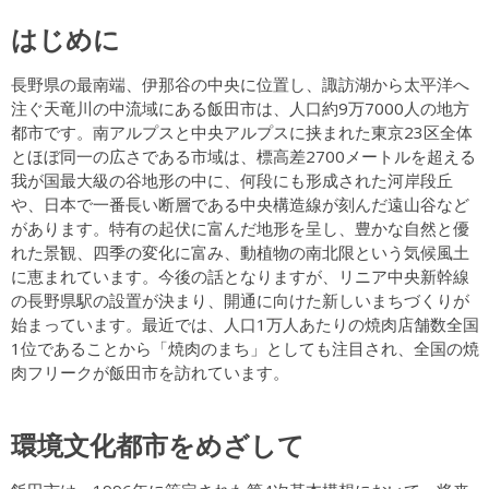
はじめに
長野県の最南端、伊那谷の中央に位置し、諏訪湖から太平洋へ
注ぐ天竜川の中流域にある飯田市は、人口約9万7000人の地方
都市です。南アルプスと中央アルプスに挟まれた東京23区全体
とほぼ同一の広さである市域は、標高差2700メートルを超える
我が国最大級の谷地形の中に、何段にも形成された河岸段丘
や、日本で一番長い断層である中央構造線が刻んだ遠山谷など
があります。特有の起伏に富んだ地形を呈し、豊かな自然と優
れた景観、四季の変化に富み、動植物の南北限という気候風土
に恵まれています。今後の話となりますが、リニア中央新幹線
の長野県駅の設置が決まり、開通に向けた新しいまちづくりが
始まっています。最近では、人口1万人あたりの焼肉店舗数全国
1位であることから「焼肉のまち」としても注目され、全国の焼
肉フリークが飯田市を訪れています。
環境文化都市をめざして