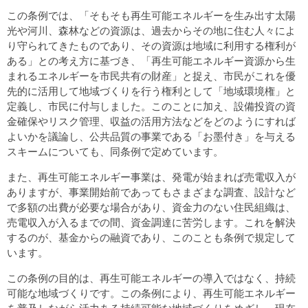
この条例では、「そもそも再生可能エネルギーを生み出す太陽
光や河川、森林などの資源は、過去からその地に住む人々によ
り守られてきたものであり、その資源は地域に利用する権利が
ある」との考え方に基づき、「再生可能エネルギー資源から生
まれるエネルギーを市民共有の財産」と捉え、市民がこれを優
先的に活用して地域づくりを行う権利として「地域環境権」と
定義し、市民に付与しました。このことに加え、設備投資の資
金確保やリスク管理、収益の活用方法などをどのようにすれば
よいかを議論し、公共品質の事業である「お墨付き」を与える
スキームについても、同条例で定めています。
また、再生可能エネルギー事業は、発電が始まれば売電収入が
ありますが、事業開始前であってもさまざまな調査、設計など
で多額の出費が必要な場合があり、資金力のない住民組織は、
売電収入が入るまでの間、資金調達に苦労します。これを解決
するのが、基金からの融資であり、このことも条例で規定して
います。
この条例の目的は、再生可能エネルギーの導入ではなく、持続
可能な地域づくりです。この条例により、再生可能エネルギー