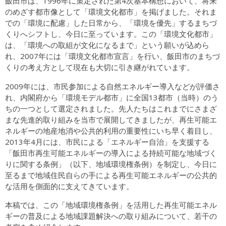
飯田市は、1996年に策定された第4次基本構想において、将来
のめざす都市像として「環境文化都市」を掲げました。それま
での「環境に配慮」した日常から、「環境を優先」するまちづ
くりへシフトし、今日に至っています。この「環境文化都市」
は、「環境への取組が文化になるまで」という願いが込めら
れ、2007年には「環境文化都市宣言」を行い、飯田市のまちづ
くりの考え方として現在も大切に引き継がれています。
2009年には、市民参加による自然エネルギー導入などが評価さ
れ、内閣府から「環境モデル都市」に全国13都市（当時）のう
ちの一つとして選定されました。先人たちはこれまでにさまざ
まな先進的取り組みを当市で展開してきましたが、再生可能エ
ネルギーの地産地消や公共的利用の重要性にいち早く着目し、
2013年4月には、市民による「エネルギー自治」を支援する
「飯田市再生可能エネルギーの導入による持続可能な地域づく
りに関する条例」（以下、地域環境権条例）を制定し、今日に
至るまで地域住民自らの手による再生可能エネルギーの公共的
な活用を側面的に支えてきています。
本稿では、この「地域環境権条例」を活用した再生可能エネル
ギーの普及による地域課題解決への取り組みについて、若干の