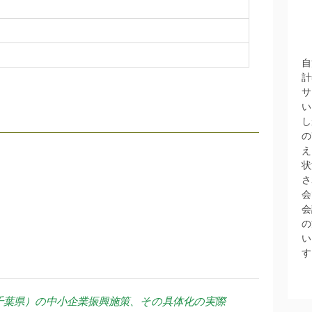
自
計
サ
い
し
の
え
状
さ
会
会
の
い
す
千葉県）の中小企業振興施策、その具体化の実際