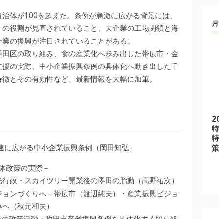
治体が100を超えた。条例が急激に広がる背景には、
月
）の役割が見直されていること、大企業の工場閉鎖と海
企業の振興が注目されていることがある。
墨田区の取り組み、食の産業化へ歩み出した帯広市・金
支援の実際、中小企業振興条例の具体化へ動き出した千
特徴とその有効性など、最新情報を大幅に加筆。
2
特
特
速に広がる中小企業振興条例（岡田知弘）
策
体政策の実際－
光行政・スカイツリー開業後の墨田の胎動（高野祐次）
ジョンづくりへ－帯広市（渡辺純夫）・産業振興ビジョ
みへ（秋元和夫）
会の政策活動・吹田市産業振興条例を具体化する取り組