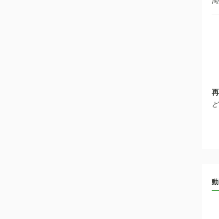
岡
再
ど
動