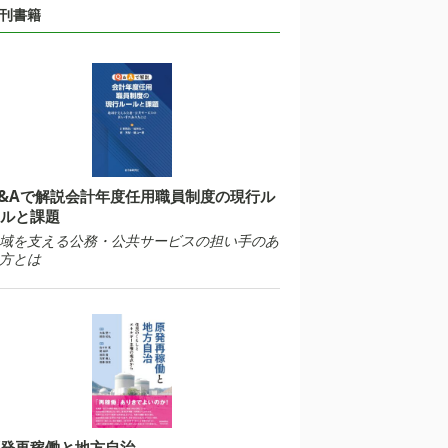
刊書籍
&Aで解説会計年度任用職員制度の現行ル
ルと課題
域を支える公務・公共サービスの担い手のあ
方とは
発再稼働と地方自治