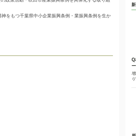
新
精神をもつ千葉県中小企業振興条例・業振興条例を生か
Q
ー
地
り
原