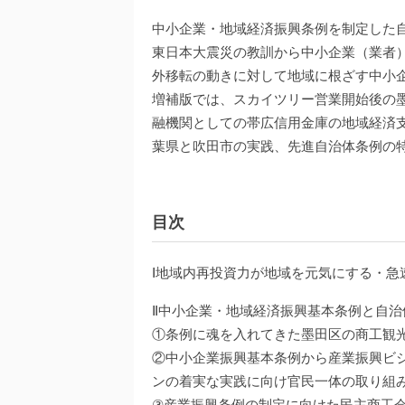
中小企業・地域経済振興条例を制定した自
東日本大震災の教訓から中小企業（業者
外移転の動きに対して地域に根ざす中小
増補版では、スカイツリー営業開始後の
融機関としての帯広信用金庫の地域経済
葉県と吹田市の実践、先進自治体条例の
目次
Ⅰ地域内再投資力が地域を元気にする・急
Ⅱ中小企業・地域経済振興基本条例と自治
①条例に魂を入れてきた墨田区の商工観
②中小企業振興基本条例から産業振興ビ
ンの着実な実践に向け官民一体の取り組
③産業振興条例の制定に向けた民主商工