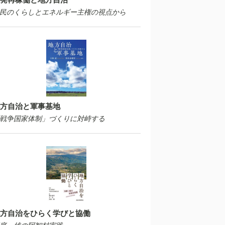
民のくらしとエネルギー主権の視点から
方自治と軍事基地
戦争国家体制」づくりに対峙する
方自治をひらく学びと協働