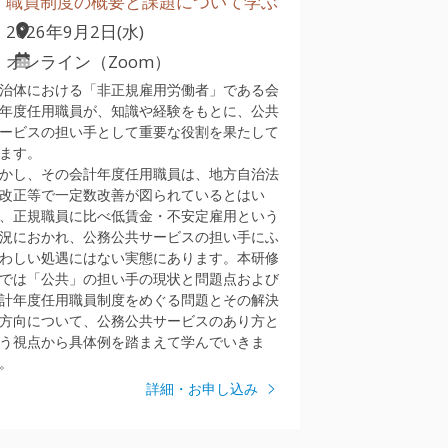
職員制度の概要と課題について学ぶ
2026年9月2日(水)
オンライン（Zoom）
治体における「非正規雇用労働者」である会
年度任用職員が、知識や経験をもとに、公共
ービスの担い手として重要な役割を果たして
ます。
かし、その会計年度任用職員は、地方自治法
改正等で一定数改善が図られているとはい
、正規職員に比べ低賃金・不安定雇用という
況におかれ、公務公共サービスの担い手にふ
わしい処遇にはない実態にあります。本研修
では「公共」の担い手の現状と問題点および
計年度任用職員制度をめぐる問題とその解決
方向について、公務公共サービスのあり方と
う視点から具体例を踏まえて学んでいきま
。
詳細・お申し込み