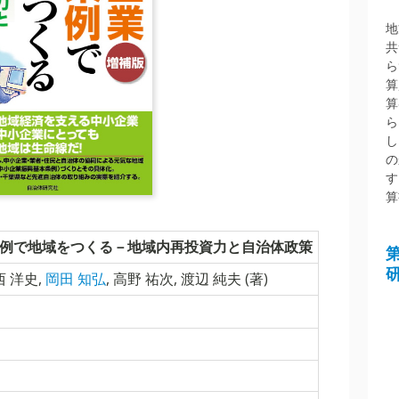
地
共
ら
算
算
ら
し
の
す
算
例で地域をつくる－地域内再投資力と自治体政策
西 洋史
,
岡田 知弘
,
高野 祐次
,
渡辺 純夫
(著)