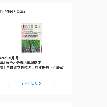
刊『住民と自治』
026年9月号
集Ⅰ 自治と分権の地域防災
集Ⅱ 自維連立政権の目指す医療・介護政
もっと見る